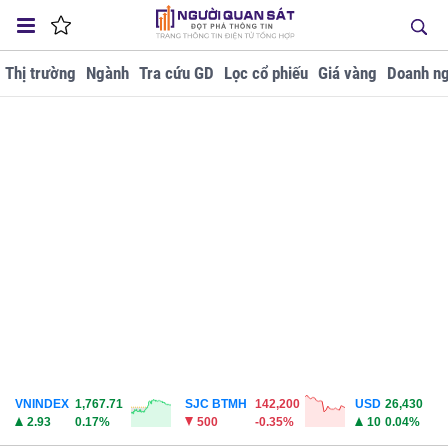
Thị trường
Ngành
Tra cứu GD
Lọc cổ phiếu
Giá vàng
Doanh ng
VNINDEX
1,767.71
SJC BTMH
142,200
USD
26,430
2.93
0.17%
500
-0.35%
10
0.04%