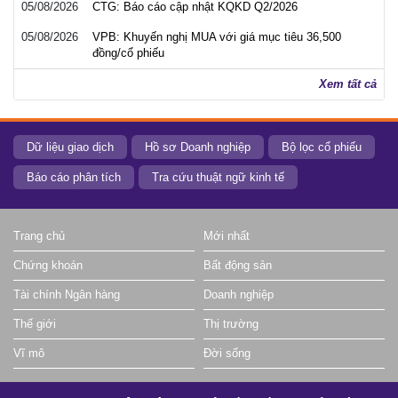
05/08/2026
CTG: Báo cáo cập nhật KQKD Q2/2026
05/08/2026
VPB: Khuyến nghị MUA với giá mục tiêu 36,500
đồng/cổ phiếu
Xem tất cả
Dữ liệu giao dịch
Hồ sơ Doanh nghiệp
Bộ lọc cổ phiếu
Báo cáo phân tích
Tra cứu thuật ngữ kinh tế
Trang chủ
Mới nhất
Chứng khoán
Bất động sản
Tài chính Ngân hàng
Doanh nghiệp
Thế giới
Thị trường
Vĩ mô
Đời sống