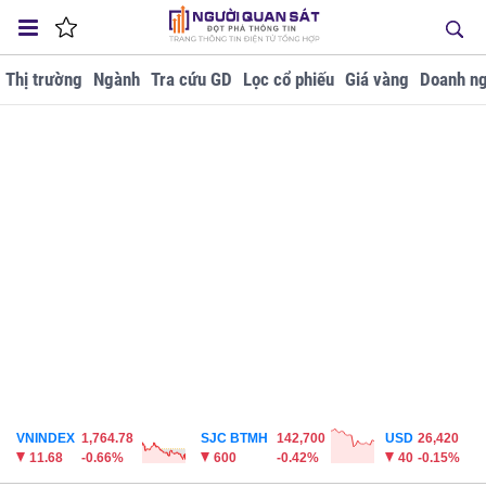
Thị trường
Ngành
Tra cứu GD
Lọc cổ phiếu
Giá vàng
Doanh ng
VNINDEX
1,764.78
SJC BTMH
142,700
USD
26,420
11.68
-0.66%
600
-0.42%
40
-0.15%