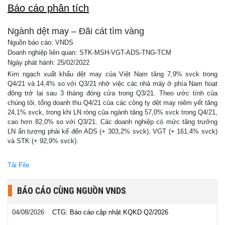
Báo cáo phân tích
Ngành dệt may – Đãi cát tìm vàng
Nguồn báo cáo: VNDS
Doanh nghiệp liên quan: STK-MSH-VGT-ADS-TNG-TCM
Ngày phát hành: 25/02/2022
Kim ngạch xuất khẩu dệt may của Việt Nam tăng 7,9% svck trong
Q4/21 và 14,4% so với Q3/21 nhờ việc các nhà máy ở phía Nam hoạt
động trở lại sau 3 tháng đóng cửa trong Q3/21. Theo ước tính của
chúng tôi, tổng doanh thu Q4/21 của các công ty dệt may niêm yết tăng
24,1% svck, trong khi LN ròng của ngành tăng 57,0% svck trong Q4/21,
cao hơn 82,0% so với Q3/21. Các doanh nghiệp có mức tăng trưởng
LN ấn tượng phải kể đến ADS (+ 303,2% svck), VGT (+ 161,4% svck)
và STK (+ 92,9% svck).
Tải File
BÁO CÁO CÙNG NGUỒN VNDS
04/08/2026
CTG: Báo cáo cập nhật KQKD Q2/2026