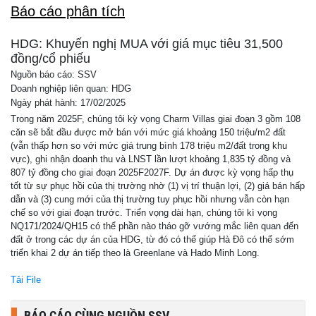
Báo cáo phân tích
HDG: Khuyến nghị MUA với giá mục tiêu 31,500
đồng/cổ phiếu
Nguồn báo cáo: SSV
Doanh nghiệp liên quan: HDG
Ngày phát hành: 17/02/2025
Trong năm 2025F, chúng tôi kỳ vọng Charm Villas giai đoạn 3 gồm 108
căn sẽ bắt đầu được mở bán với mức giá khoảng 150 triệu/m2 đất
(vẫn thấp hơn so với mức giá trung bình 178 triệu m2/đất trong khu
vực), ghi nhận doanh thu và LNST lần lượt khoảng 1,835 tỷ đồng và
807 tỷ đồng cho giai đoạn 2025F2027F. Dự án được kỳ vọng hấp thụ
tốt từ sự phục hồi của thị trường nhờ (1) vị trí thuận lợi, (2) giá bán hấp
dẫn và (3) cung mới của thị trường tuy phục hồi nhưng vẫn còn hạn
chế so với giai đoạn trước. Triển vọng dài hạn, chúng tôi kì vọng
NQ171/2024/QH15 có thể phần nào tháo gỡ vướng mắc liên quan đến
đất ở trong các dự án của HDG, từ đó có thể giúp Hà Đô có thể sớm
triển khai 2 dự án tiếp theo là Greenlane và Hado Minh Long.
Tải File
BÁO CÁO CÙNG NGUỒN SSV