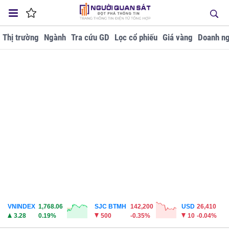
Thị trường
Ngành
Tra cứu GD
Lọc cổ phiếu
Giá vàng
Doanh ng
VNINDEX
1,768.06
SJC BTMH
142,200
USD
26,410
3.28
0.19%
500
-0.35%
10
-0.04%