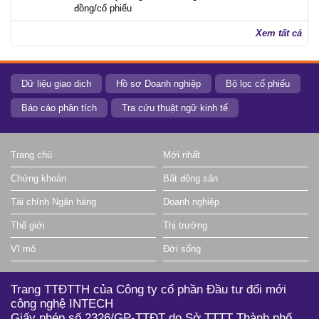
đồng/cổ phiếu
Xem tất cả
Dữ liệu giao dịch
Hồ sơ Doanh nghiệp
Bộ lọc cổ phiếu
Báo cáo phân tích
Tra cứu thuật ngữ kinh tế
Trang chủ
Mới nhất
Chứng khoán
Bất động sản
Tài chính Ngân hàng
Doanh nghiệp
Thế giới
Thị trường
Vĩ mô
Đời sống
Trang TTĐTTH của Công ty cổ phần Đầu tư đổi mới
công nghệ INTECH
Giấy phép số 2326/GP-TTĐT do Sở TTTT Thành phố