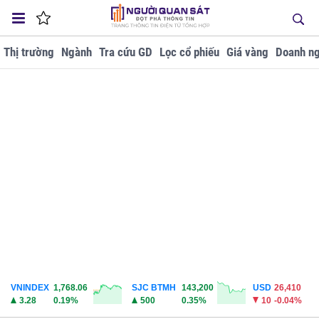
Thị trường
Ngành
Tra cứu GD
Lọc cổ phiếu
Giá vàng
Doanh ng
VNINDEX
1,768.06
SJC BTMH
143,200
USD
26,410
3.28
0.19%
500
0.35%
10
-0.04%