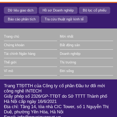
Dữ liệu giao dịch
Hồ sơ Doanh nghiệp
Bộ lọc cổ phiếu
Báo cáo phân tích
Tra cứu thuật ngữ kinh tế
Trang chủ
Mới nhất
Chứng khoán
Bất động sản
Tài chính Ngân hàng
Doanh nghiệp
Thế giới
Thị trường
Vĩ mô
Đời sống
Trang TTĐTTH của Công ty cổ phần Đầu tư đổi mới
công nghệ INTECH
Giấy phép số 2326/GP-TTĐT do Sở TTTT Thành phố
Hà Nội cấp ngày 16/6/2021
Địa chỉ: Tầng 14, tòa nhà CIC Tower, số 1 Nguyễn Thị
Duệ, phường Yên Hòa, Hà Nội