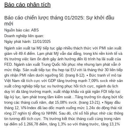
Báo cáo phân tích
Báo cáo chiến lược tháng 01/2025: Sự khởi đầu
mới
Nguồn báo cáo: ABS
Doanh nghiệp liên quan:
Ngày phát hành: 11/01/2025
Ngành sản xuất tại Mỹ tiếp tục gặp nhiều thách thức với PMI sản xuất
giảm về 49.4 điểm. Lạm phát Mỹ vẫn dai dẳng, trong khi nền kinh tế và
thị trường việc làm ổn định gây ảnh hưởng đến lộ trình hạ lãi suất của
FED. Ngành sản xuẩt Trung Quốc hồi phục nhẹ nhưng lạm phát vẫn ở
mức thấp. Sản xuất tiếp tục thu hẹp tại EU với là tháng thứ 30 liên tiếp
ghi nhận PMI nằm dưới ngưỡng 50. (trang 8-12). • Bức tranh vĩ mô tại
Việt Nam rất tích cực với GDP tăng trưởng mạnh 7,09% svck nhờ sản
xuất công nghiệp tiếp tục xu hướng phục hồi tích cực, ngành du lịch
duy trì đà tăng trưởng mạnh, xuất nhập khẩu và giải ngân FDI tiếp tục
lập kỷ lục, lạm phát trong tầm kiểm soát…Tăng trưởng tín dụng bứt tốc
trong các tháng cuối năm, đạt 15,08% svck. (trang 13-21). • Ngay đầu
tháng 12, VN-Index đã lao dốc mạnh xuống mức 1.24x do động thái rút
ròng 27 nghìn tỷ đồng từ NHNN. Sau đó, chỉ số hồi phục nhờ các thông
tin tương đối tích cực. Thị trường kết thúc tháng cuối cùng trong năm
tại điểm số 1.266,78 điểm, tăng 1,3% so với tháng trước, tăng 13,1%