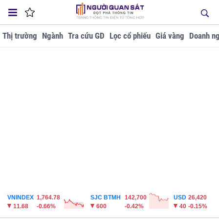
Thị trường
Ngành
Tra cứu GD
Lọc cổ phiếu
Giá vàng
Doanh ng
VNINDEX
1,764.78
SJC BTMH
142,700
USD
26,420
11.68
-0.66%
600
-0.42%
40
-0.15%