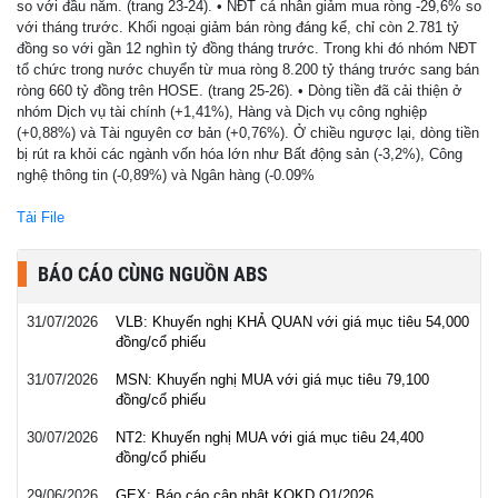
so với đầu năm. (trang 23-24). • NĐT cá nhân giảm mua ròng -29,6% so
với tháng trước. Khối ngoại giảm bán ròng đáng kể, chỉ còn 2.781 tỷ
đồng so với gần 12 nghìn tỷ đồng tháng trước. Trong khi đó nhóm NĐT
tổ chức trong nước chuyển từ mua ròng 8.200 tỷ tháng trước sang bán
ròng 660 tỷ đồng trên HOSE. (trang 25-26). • Dòng tiền đã cải thiện ở
nhóm Dịch vụ tài chính (+1,41%), Hàng và Dịch vụ công nghiệp
(+0,88%) và Tài nguyên cơ bản (+0,76%). Ở chiều ngược lại, dòng tiền
bị rút ra khỏi các ngành vốn hóa lớn như Bất động sản (-3,2%), Công
nghệ thông tin (-0,89%) và Ngân hàng (-0.09%
Tải File
BÁO CÁO CÙNG NGUỒN ABS
31/07/2026
VLB: Khuyến nghị KHẢ QUAN với giá mục tiêu 54,000
đồng/cổ phiếu
31/07/2026
MSN: Khuyến nghị MUA với giá mục tiêu 79,100
đồng/cổ phiếu
30/07/2026
NT2: Khuyến nghị MUA với giá mục tiêu 24,400
đồng/cổ phiếu
29/06/2026
GEX: Báo cáo cập nhật KQKD Q1/2026