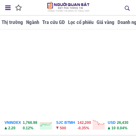
Thị trường
Ngành
Tra cứu GD
Lọc cổ phiếu
Giá vàng
Doanh ng
VNINDEX
1,766.98
SJC BTMH
142,200
USD
26,430
2.20
0.12%
500
-0.35%
10
0.04%