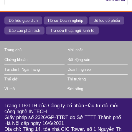
Dữ liệu giao dịch
Hồ sơ Doanh nghiệp
Bộ lọc cổ phiếu
Báo cáo phân tích
Tra cứu thuật ngữ kinh tế
Trang chủ
Mới nhất
Chứng khoán
Bất động sản
Tài chính Ngân hàng
Doanh nghiệp
Thế giới
Thị trường
Vĩ mô
Đời sống
Trang TTĐTTH của Công ty cổ phần Đầu tư đổi mới
công nghệ INTECH
Giấy phép số 2326/GP-TTĐT do Sở TTTT Thành phố
Hà Nội cấp ngày 16/6/2021
Địa chỉ: Tầng 14, tòa nhà CIC Tower, số 1 Nguyễn Thị