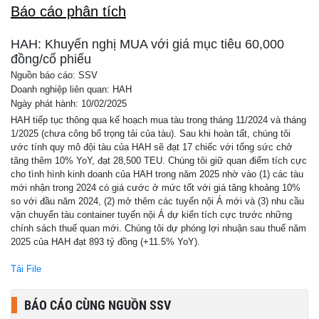
Báo cáo phân tích
HAH: Khuyến nghị MUA với giá mục tiêu 60,000
đồng/cổ phiếu
Nguồn báo cáo: SSV
Doanh nghiệp liên quan: HAH
Ngày phát hành: 10/02/2025
HAH tiếp tục thông qua kế hoạch mua tàu trong tháng 11/2024 và tháng
1/2025 (chưa công bố trọng tải của tàu). Sau khi hoàn tất, chúng tôi
ước tính quy mô đội tàu của HAH sẽ đạt 17 chiếc với tổng sức chở
tăng thêm 10% YoY, đạt 28,500 TEU. Chúng tôi giữ quan điểm tích cực
cho tình hình kinh doanh của HAH trong năm 2025 nhờ vào (1) các tàu
mới nhận trong 2024 có giá cước ở mức tốt với giá tăng khoảng 10%
so với đầu năm 2024, (2) mở thêm các tuyến nội Á mới và (3) nhu cầu
vận chuyển tàu container tuyến nội Á dự kiến tích cực trước những
chính sách thuế quan mới. Chúng tôi dự phóng lợi nhuận sau thuế năm
2025 của HAH đạt 893 tỷ đồng (+11.5% YoY).
Tải File
BÁO CÁO CÙNG NGUỒN SSV