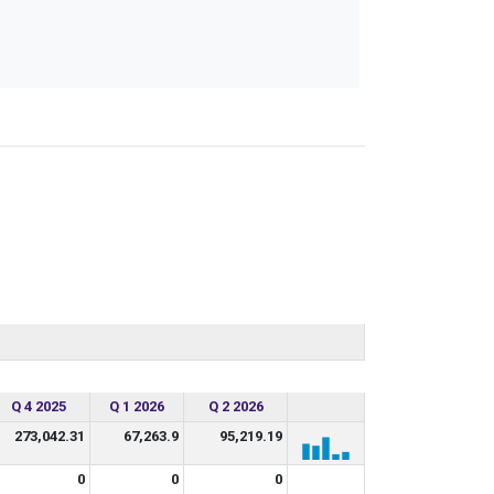
Q 4 2025
Q 1 2026
Q 2 2026
273,042.31
67,263.9
95,219.19
0
0
0