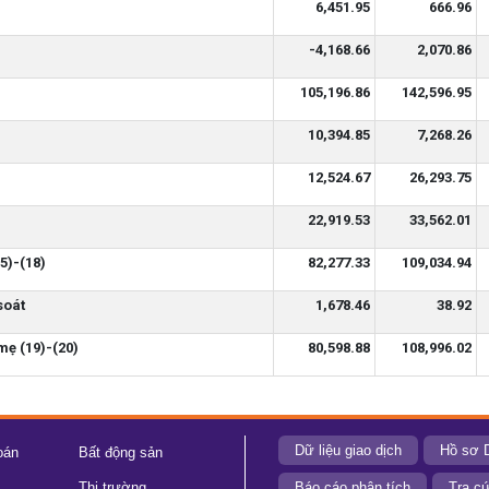
6,451.95
666.96
-4,168.66
2,070.86
105,196.86
142,596.95
10,394.85
7,268.26
12,524.67
26,293.75
22,919.53
33,562.01
5)-(18)
82,277.33
109,034.94
soát
1,678.46
38.92
mẹ (19)-(20)
80,598.88
108,996.02
Dữ liệu giao dịch
Hồ sơ 
oán
Bất động sản
Thị trường
Báo cáo phân tích
Tra cứ