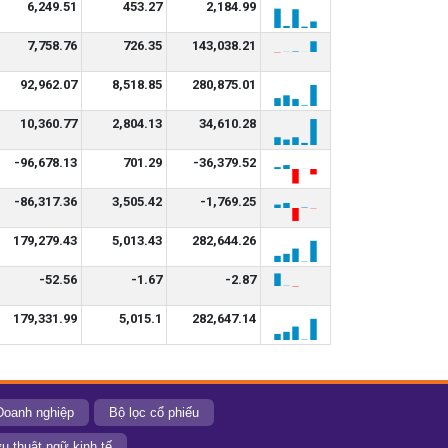
6,249.51
453.27
2,184.99
7,758.76
726.35
143,038.21
92,962.07
8,518.85
280,875.01
10,360.77
2,804.13
34,610.28
-96,678.13
701.29
-36,379.52
-86,317.36
3,505.42
-1,769.25
179,279.43
5,013.43
282,644.26
-52.56
-1.67
-2.87
179,331.99
5,015.1
282,647.14
Doanh nghiệp
Bộ lọc cổ phiếu
u thuật ngữ kinh tế