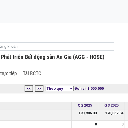
 hạ lãi suất lên tới
 Phát triển Bất động sản An Gia (AGG - HOSE)
trực tiếp
Tải BCTC
<<
>>
Đơn vị: 1,000,000
Q 2 2025
Q 3 2025
193,906.33
170,367.84
0
0