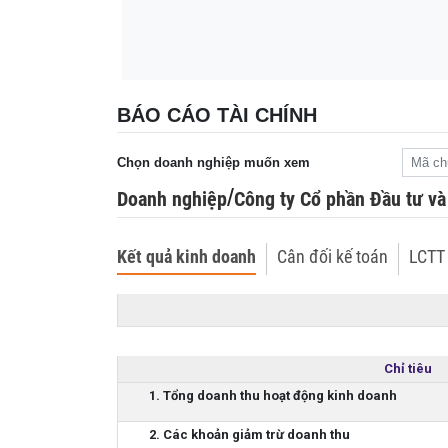
1963 tại Trung Quốc
Lãi suất ngân hàng ngày 9/8: VPBank bất ngờ
13:48
2,4%
BÁO CÁO TÀI CHÍNH
Chọn doanh nghiệp muốn xem
/
Doanh nghiệp
Công ty Cổ phần Đầu tư và
Kết quả kinh doanh
Cân đối kế toán
LCTT 
Chỉ tiêu
1. Tổng doanh thu hoạt động kinh doanh
2. Các khoản giảm trừ doanh thu