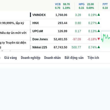
VCB
59.70
HPG
22.00
FPT
0.70
1.19%
0.15
0.69%
0.10
VNINDEX
1,768.06
3.28
0.19%
ết 99,999%, lập kỷ
HNX
293.44
0.80
0.27%
UPCoM
126.99
0.17
0.13%
hiều dự án mới với
Dow Jones
52,401.55
-97.09
-0.18%
 ty Truyền tải điện
g
Nikkei 225
67,743.50
500.77
0.74%
hỗ trợ làm tuyến cao
u
Giá vàng
Doanh nghiệp
Doanh nhân
Bất động sản
Tiện ích
hiết kế hút mắt với
ần 50%: Lộ diện 4
g xe 16 chỗ mới,
danh Geleximco -
 chế độ đãi ngộ hưu
uyền quận sinh năm