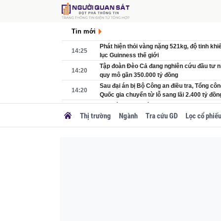
Tin mới
Phát hiện thỏi vàng nặng 521kg, độ tinh khi
14:25
lục Guinness thế giới
Tập đoàn Đèo Cả đang nghiên cứu đầu tư n
14:20
quy mô gần 350.000 tỷ đồng
Sau đại án bị Bộ Công an điều tra, Tổng công
14:20
Quốc gia chuyển từ lỗ sang lãi 2.400 tỷ đồn
Tỉnh rộng nhất Việt Nam muốn Trung ương 
14:00
tốc 26.000 tỷ nối Tây Nguyên với biển
Thị trường
Ngành
Tra cứu GD
Lọc cổ phiế
Subaru Outback 2026 ra mắt Đông Nam Á: T
14:00
mức giá từ 1,49 tỷ đồng
Lợi nhuận doanh nghiệp trên sàn bứt phá g
13:58
nhóm ngành tăng trưởng 3 chữ số
Hãng xe Việt Kim Long Motor trình làng dòn
13:55
giảm ngay 40 triệu đồng
Tuyến cao tốc gần 20.000 tỷ đồng của liên 
13:54
Vinaconex có chuyển biến mới
Tịch thu tài sản, khai trừ khỏi Đảng, hủy bỏ
13:54
trí đối với nguyên Thanh tra cấp I Chính q