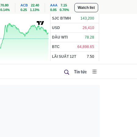
70.80
ACB
22.40
AAA
7.15
Watch list
0.14%
0.25
1.13%
0.05
0.70%
SJC BTMH
143,200
USD
26,410
DẦU WTI
78.28
BTC
64,898.65
LÃI SUẤT 12T
7.50
Tin tức