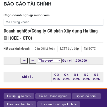
BÁO CÁO TÀI CHÍNH
Chọn doanh nghiệp muốn xem
/
Doanh nghiệp
Công ty Cổ phần Xây dựng Hạ tầng
CII (CEE - OTC)
Kết quả kinh doanh
Cân đối kế toán
LCTT trực tiếp
Tải BCTC
<<
>>
Đơn vị: 1,000,000
Q 3
Q 4
Q 1
Q 2
Q 3
Chỉ tiêu
2025
2025
2026
2026
2026
Dữ liệu giao dịch
Hồ sơ Doanh nghiệp
Bộ lọc cổ phiếu
Báo cáo phân tích
Tra cứu thuật ngữ kinh tế