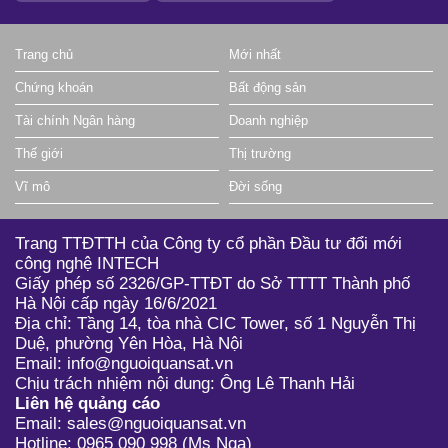
Trang chủ
Mới nhất
Chứng khoán
Bất động sản
Tài chính Ngân hàng
Doanh nghiệp
Thế giới
Thị trường
Vĩ mô
Đời sống
Trang TTĐTTH của Công ty cổ phần Đầu tư đổi mới
công nghệ INTECH
Giấy phép số 2326/GP-TTĐT do Sở TTTT Thành phố
Hà Nội cấp ngày 16/6/2021
Địa chỉ: Tầng 14, tòa nhà CIC Tower, số 1 Nguyễn Thị
Duệ, phường Yên Hòa, Hà Nội
Email: info@nguoiquansat.vn
Chịu trách nhiệm nội dung: Ông Lê Thanh Hải
Liên hệ quảng cáo
Email: sales@nguoiquansat.vn
Hotline: 0965 090 998 (Ms Nga)