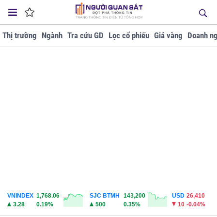
Thị trường
Ngành
Tra cứu GD
Lọc cổ phiếu
Giá vàng
Doanh ng
VNINDEX
1,768.06
SJC BTMH
143,200
USD
26,410
3.28
0.19%
500
0.35%
10
-0.04%