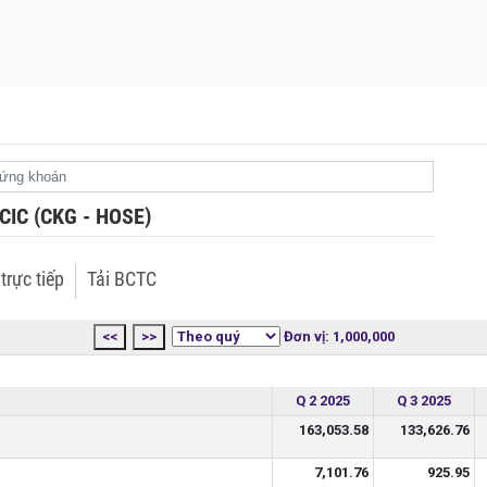
rót 6,3 tỷ USD xây
 CIC (CKG - HOSE)
trực tiếp
Tải BCTC
<<
>>
Đơn vị: 1,000,000
Q 2 2025
Q 3 2025
163,053.58
133,626.76
7,101.76
925.95