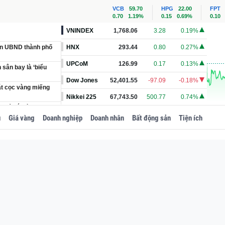
VCB
59.70
HPG
22.00
FPT
0.70
1.19%
0.15
0.69%
0.10
VNINDEX
1,768.06
3.28
0.19%
ên UBND thành phố
HNX
293.44
0.80
0.27%
UPCoM
126.99
0.17
0.13%
sân bay là ‘biểu
Dow Jones
52,401.55
-97.09
-0.18%
đặt cọc vàng miếng
Nikkei 225
67,743.50
500.77
0.74%
giá đắt vì sai lầm
u
Giá vàng
Doanh nghiệp
Doanh nhân
Bất động sản
Tiện ích
m2 phía Nam Thủ đô
ẫn vào giới siêu
ế nào?
chế hỗ trợ doanh
ên Vũ tiếp tục
 loạt nâng kỳ vọng