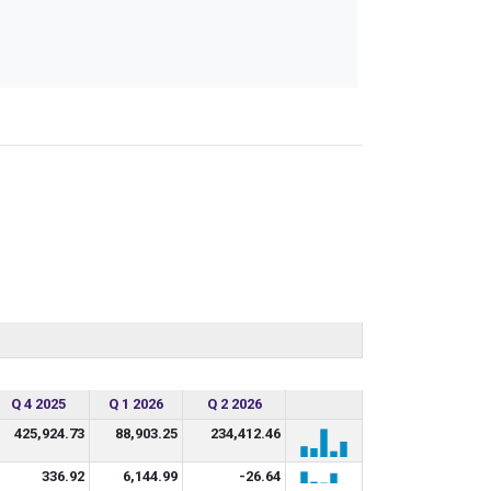
Q 4 2025
Q 1 2026
Q 2 2026
425,924.73
88,903.25
234,412.46
336.92
6,144.99
-26.64