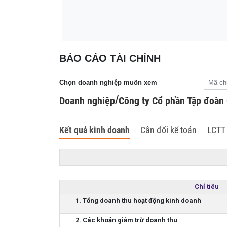
Quốc gia châu Á được 'chọn mặt gửi vàng' 
11:27
siêu trung tâm dữ liệu AI
BÁO CÁO TÀI CHÍNH
Chọn doanh nghiệp muốn xem
/
Doanh nghiệp
Công ty Cổ phần Tập đoàn
Kết quả kinh doanh
Cân đối kế toán
LCTT 
Chỉ tiêu
1. Tổng doanh thu hoạt động kinh doanh
2. Các khoản giảm trừ doanh thu