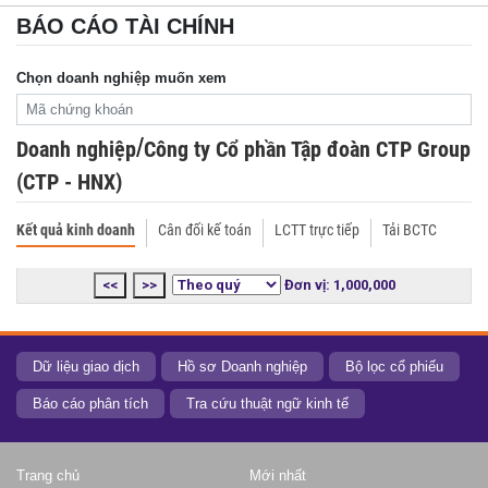
BÁO CÁO TÀI CHÍNH
Chọn doanh nghiệp muốn xem
/
Doanh nghiệp
Công ty Cổ phần Tập đoàn CTP Group
(CTP - HNX)
Kết quả kinh doanh
Cân đối kế toán
LCTT trực tiếp
Tải BCTC
<<
>>
Đơn vị: 1,000,000
Dữ liệu giao dịch
Hồ sơ Doanh nghiệp
Bộ lọc cổ phiếu
Báo cáo phân tích
Tra cứu thuật ngữ kinh tế
Trang chủ
Mới nhất