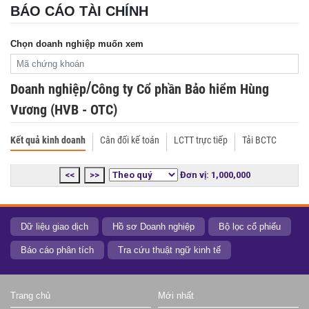
BÁO CÁO TÀI CHÍNH
Chọn doanh nghiệp muốn xem
/
Doanh nghiệp
Công ty Cổ phần Bảo hiểm Hùng
Vương (HVB - OTC)
Kết quả kinh doanh
Cân đối kế toán
LCTT trực tiếp
Tải BCTC
<<
>>
Đơn vị: 1,000,000
Dữ liệu giao dịch
Hồ sơ Doanh nghiệp
Bộ lọc cổ phiếu
Báo cáo phân tích
Tra cứu thuật ngữ kinh tế
Trang chủ
Mới nhất