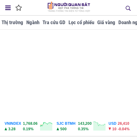
Thị trường
Ngành
Tra cứu GD
Lọc cổ phiếu
Giá vàng
Doanh ng
VNINDEX
1,768.06
SJC BTMH
143,200
USD
26,410
3.28
0.19%
500
0.35%
10
-0.04%