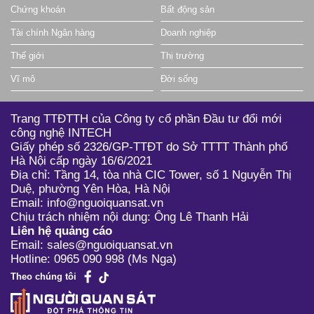
Chứng khoán
Bất động sản
Tài chính Ngân hàng
Doanh nghiệp
Thế giới
Thị trường
Vĩ mô
Đời sống
Trang TTĐTTH của Công ty cổ phần Đầu tư đổi mới
công nghệ INTECH
Giấy phép số 2326/GP-TTĐT do Sở TTTT Thành phố
Hà Nội cấp ngày 16/6/2021
Địa chỉ: Tầng 14, tòa nhà CIC Tower, số 1 Nguyễn Thị
Duệ, phường Yên Hòa, Hà Nội
Email: info@nguoiquansat.vn
Chịu trách nhiệm nội dung: Ông Lê Thanh Hải
Liên hệ quảng cáo
Email: sales@nguoiquansat.vn
Hotline: 0965 090 998 (Ms Nga)
Theo chúng tôi