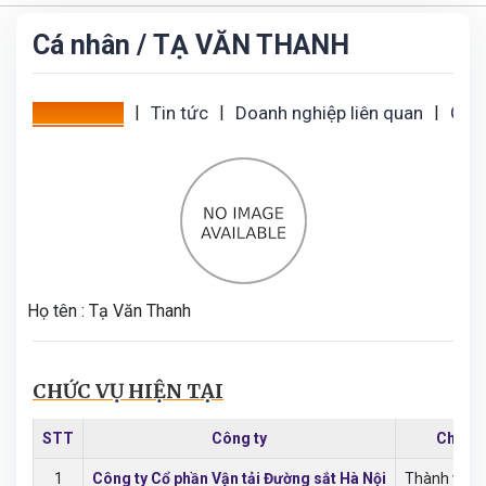
Cá nhân
/ TẠ VĂN THANH
Tổng quan
|
Tin tức
|
Doanh nghiệp liên quan
|
Giao
Họ tên :
Tạ Văn Thanh
CHỨC VỤ HIỆN TẠI
STT
Công ty
Chức v
1
Công ty Cổ phần Vận tải Đường sắt Hà Nội
Thành viên