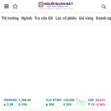
Thị trường
Ngành
Tra cứu GD
Lọc cổ phiếu
Giá vàng
Doanh ng
VNINDEX
1,768.06
SJC BTMH
143,200
USD
26,410
3.28
0.19%
500
0.35%
10
-0.04%