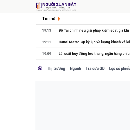
Tin mới
19:13
Bộ Tài chính nêu giải pháp kiểm soát giá khi
19:11
Hanoi Metro lập kỷ lục về lượng khách và lợ
19:09
Lãi suất huy động leo thang, ngân hàng chị
19:03
Dự báo giá vàng mới nhất trong nửa đầu nă
Thị trường
Ngành
Tra cứu GD
Lọc cổ phiế
Một tỉnh miền Trung sắp có tổ hợp dự án năn
19:00
đồng
Những người đi xe máy vượt đèn vàng kiểu n
18:40
6.000.000 đồng
Đột kích một căn hộ, cảnh sát tìm thấy gần 7
18:30
chất đống cùng vàng và hàng nghìn chai sir
CEO G-Home: Nỗi lo con không mua nổi nhà
18:22
mang cả 5-7 tỷ đồng dưỡng già đi mua căn h
Những 'nữ tướng' tài năng cùng tỷ phú Phạm
18:13
đế chế Vingroup