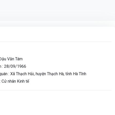
 sắp đấu giá gần 90ha
Đậu Văn Tám
 :
28/09/1966
uán :
Xã Thạch Hải, huyện Thạch Hà, tỉnh Hà Tĩnh
:
Cử nhân Kinh tế