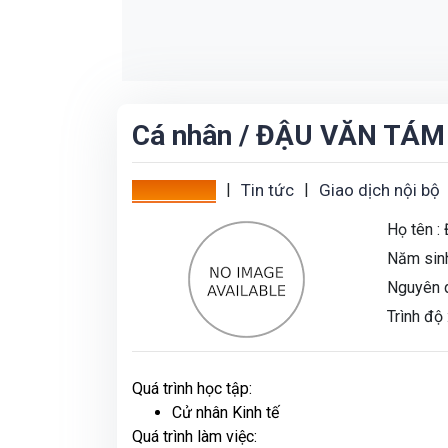
TP trực thuộc Trung ương trẻ nhất Việt Nam
18:00
đất làm dự án 'Thành phố cảng hàng không'
Cá nhân
/ ĐẬU VĂN TÁM
Tổng quan
|
Tin tức
|
Giao dịch nội bộ
Họ tên :
Năm sinh
Nguyên q
Trình độ 
Quá trình học tập:
Cử nhân Kinh tế
Quá trình làm việc: