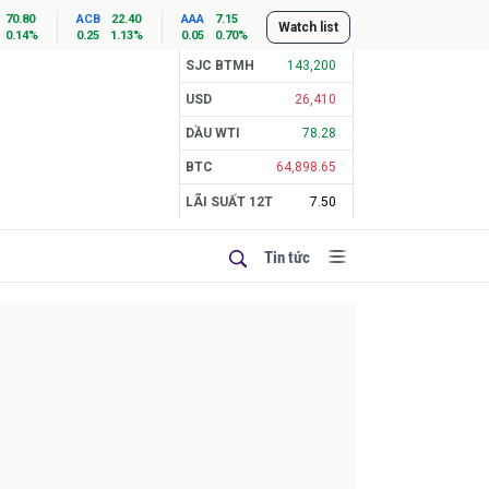
70.80
ACB
22.40
AAA
7.15
Watch list
0.14%
0.25
1.13%
0.05
0.70%
SJC BTMH
143,200
USD
26,410
DẦU WTI
78.28
BTC
64,898.65
LÃI SUẤT 12T
7.50
Tin tức