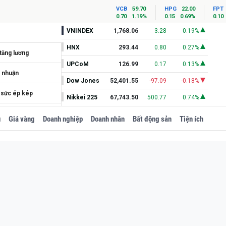
VCB
59.70
HPG
22.00
FPT
0.70
1.19%
0.15
0.69%
0.10
VNINDEX
1,768.06
3.28
0.19%
HNX
293.44
0.80
0.27%
 tăng lương
UPCoM
126.99
0.17
0.13%
i nhuận
Dow Jones
52,401.55
-97.09
-0.18%
u sức ép kép
Nikkei 225
67,743.50
500.77
0.74%
m 2027
u
Giá vàng
Doanh nghiệp
Doanh nhân
Bất động sản
Tiện ích
g lượng gần 8.000 tỷ
ày sẽ bị phạt ngay
 tỷ đồng tiền mặt
o ho
 khiến nhiều người
ộ
 Nhật Vượng dẫn dắt