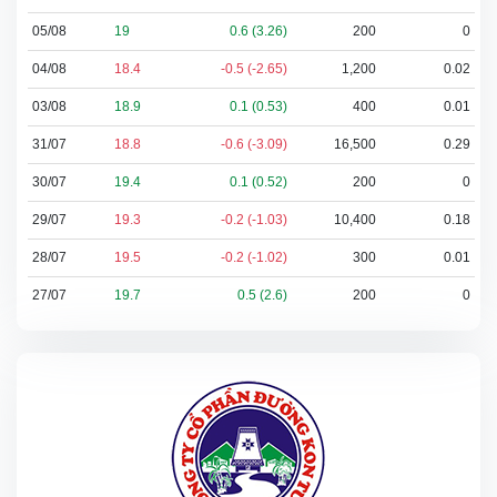
05/08
19
0.6 (3.26)
200
0
04/08
18.4
-0.5 (-2.65)
1,200
0.02
03/08
18.9
0.1 (0.53)
400
0.01
31/07
18.8
-0.6 (-3.09)
16,500
0.29
30/07
19.4
0.1 (0.52)
200
0
29/07
19.3
-0.2 (-1.03)
10,400
0.18
28/07
19.5
-0.2 (-1.02)
300
0.01
27/07
19.7
0.5 (2.6)
200
0