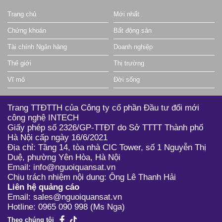
Trang chủ
Mới nhất
97.00
6.10 (6.71%)
7,200
BBC
Chứng khoán
Bất động sản
7.50
0.00 (0.00%)
0
BBM
Tài chính Ngân hàng
Doanh nghiệp
39.50
0.00 (0.00%)
300
BCF
Thế giới
Thị trường
11.00
0.00 (0.00%)
0
BHG
Vĩ mô
Đời sống
12.00
0.00 (0.00%)
0
BHK
Trang TTĐTTH của Công ty cổ phần Đầu tư đổi mới
30.75
1.60 (5.49%)
700
BHN
công nghệ INTECH
Giấy phép số 2326/GP-TTĐT do Sở TTTT Thành phố
7.90
1.00 (14.49%)
100
BHP
Hà Nội cấp ngày 16/6/2021
2.70
0.00 (0.00%)
0
BLF
Địa chỉ: Tầng 14, tòa nhà CIC Tower, số 1 Nguyễn Thị
Duệ, phường Yên Hòa, Hà Nội
18.50
0.10 (0.54%)
500
BLT
Email: info@nguoiquansat.vn
Chịu trách nhiệm nội dung: Ông Lê Thanh Hải
2.70
0.00 (0.00%)
0
BMV
Liên hệ quảng cáo
Email: sales@nguoiquansat.vn
2.70
0.20 (6.90%)
165,300
BNA
Hotline: 0965 090 998 (Ms Nga)
3.70
0.10 (2.63%)
600
BQB
Theo chúng tôi