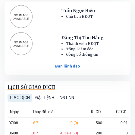
Trần Ngọc Hiếu
Chủ tịch HĐQT
Đặng Thị Thu Hằng
Thành viên HĐQT
Tổng Giám đốc
Công bố thông tin
Ban lãnh đạo
LỊCH SỬ GIAO DỊCH
GIAO DỊCH
ĐẶT LỆNH
NĐT NN
Ngày
Thay đổi giá
KLGD
GTGD
07/08
18.7
0 (0)
500
0.01
06/08
18.7
-0.3 (-1.58)
200
0