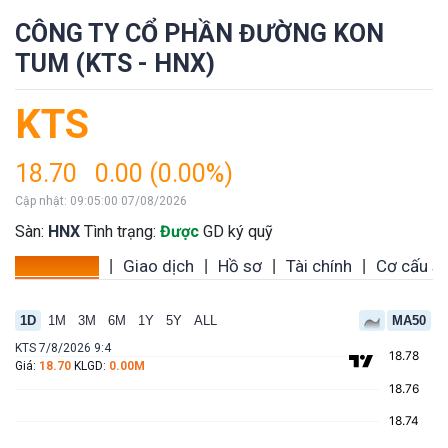
CÔNG TY CỔ PHẦN ĐƯỜNG KON
TUM (KTS - HNX)
KTS
18.70
0.00 (0.00%)
Cập nhật: 09:05:00 07/08/2026
Sàn:
HNX
Tình trạng:
Được
GD ký quỹ
Tổng quan
Giao dịch
Hồ sơ
Tài chính
Cơ cấu s
|
|
|
|
1D
1M
3M
6M
1Y
5Y
ALL
MA50
KTS 7/8/2026 9:4
Giá:
18.70
KLGD:
0.00M