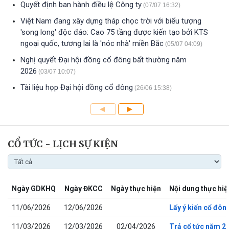
Quyết định ban hành điều lệ Công ty
(07/07 16:32)
Việt Nam đang xây dựng tháp chọc trời với biểu tượng
'song long' độc đáo: Cao 75 tầng được kiến tạo bởi KTS
ngoại quốc, tương lai là 'nóc nhà' miền Bắc
(05/07 04:09)
Nghị quyết Đại hội đồng cổ đông bất thường năm
2026
(03/07 10:07)
Tài liệu họp Đại hội đồng cổ đông
(26/06 15:38)
CỔ TỨC - LỊCH SỰ KIỆN
Ngày GDKHQ
Ngày ĐKCC
Ngày thực hiện
Nội dung thực hiệ
11/06/2026
12/06/2026
Lấy ý kiến cổ đô
11/03/2026
12/03/2026
02/04/2026
Trả cổ tức năm 2