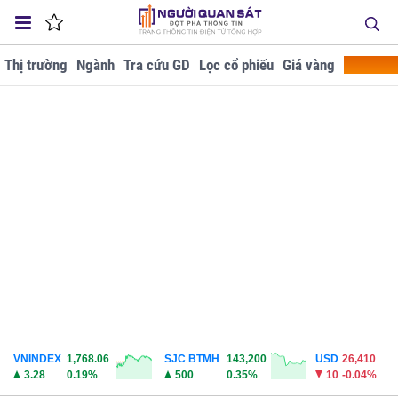
Thị trường
Ngành
Tra cứu GD
Lọc cổ phiếu
Giá vàng
Doanh ng
VNINDEX
1,768.06
SJC BTMH
143,200
USD
26,410
3.28
0.19%
500
0.35%
10
-0.04%