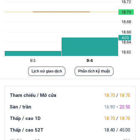
Lịch sử giao dịch
Phân tích kỹ thuật
Tham chiếu / Mở cửa
18.70
/
18.70
Sàn / trần
16.90
-
20.50
Thấp / cao 1D
18.70
/
18.70
Thấp / cao 52T
18.40
/
45.00