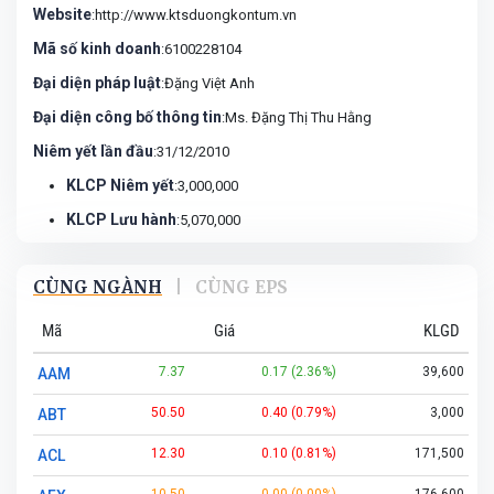
Website
:http://www.ktsduongkontum.vn
Mã số kinh doanh
:6100228104
Đại diện pháp luật
:Đặng Việt Anh
Đại diện công bố thông tin
:Ms. Đặng Thị Thu Hằng
Niêm yết lần đầu
:31/12/2010
KLCP Niêm yết
:3,000,000
KLCP Lưu hành
:5,070,000
CÙNG NGÀNH
|
CÙNG EPS
Mã
Giá
KLGD
7.37
0.17 (2.36%)
39,600
AAM
50.50
0.40 (0.79%)
3,000
ABT
12.30
0.10 (0.81%)
171,500
ACL