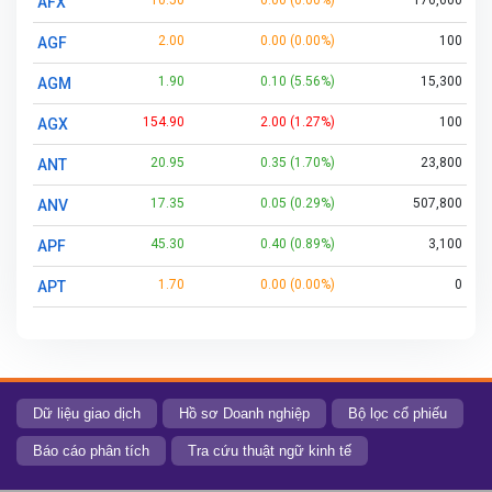
10.50
0.00 (0.00%)
176,600
AFX
2.00
0.00 (0.00%)
100
AGF
1.90
0.10 (5.56%)
15,300
AGM
154.90
2.00 (1.27%)
100
AGX
20.95
0.35 (1.70%)
23,800
ANT
17.35
0.05 (0.29%)
507,800
ANV
45.30
0.40 (0.89%)
3,100
APF
1.70
0.00 (0.00%)
0
APT
6.04
0.09 (1.51%)
383,300
ASM
0.40
0.00 (0.00%)
56,200
ATA
0.40
0.00 (0.00%)
0
AVF
Dữ liệu giao dịch
Hồ sơ Doanh nghiệp
Bộ lọc cổ phiếu
31.10
0.10 (0.32%)
1,713,800
BAF
Báo cáo phân tích
Tra cứu thuật ngữ kinh tế
7.50
0.00 (0.00%)
0
BAL