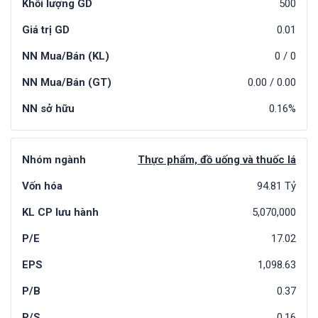
Khối lượng GD
500
Giá trị GD
0.01
NN Mua/Bán (KL)
0
/
0
NN Mua/Bán (GT)
0.00
/
0.00
NN sở hữu
0.16%
Nhóm ngành
Thực phẩm, đồ uống và thuốc lá
Vốn hóa
94.81 Tỷ
KL CP lưu hành
5,070,000
P/E
17.02
EPS
1,098.63
P/B
0.37
P/S
0.16