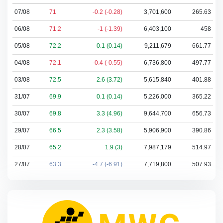
07/08
71
-0.2 (-0.28)
3,701,600
265.63
06/08
71.2
-1 (-1.39)
6,403,100
458
05/08
72.2
0.1 (0.14)
9,211,679
661.77
04/08
72.1
-0.4 (-0.55)
6,736,800
497.77
03/08
72.5
2.6 (3.72)
5,615,840
401.88
31/07
69.9
0.1 (0.14)
5,226,000
365.22
30/07
69.8
3.3 (4.96)
9,644,700
656.73
29/07
66.5
2.3 (3.58)
5,906,900
390.86
28/07
65.2
1.9 (3)
7,987,179
514.97
27/07
63.3
-4.7 (-6.91)
7,719,800
507.93