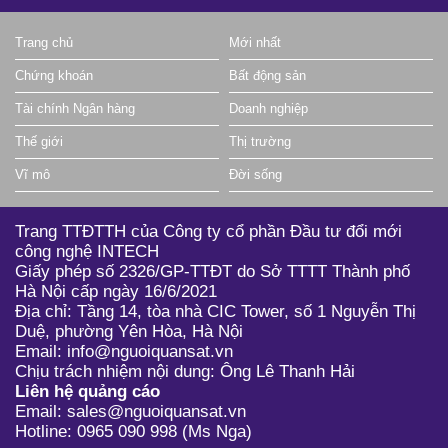
9.09
0.02 (0.22%)
211,600
HAX
Trang chủ
Mới nhất
8.50
0.00 (0.00%)
0
HFC
Chứng khoán
Bất động sản
33.80
0.00 (0.00%)
0
HTC
Tài chính Ngân hàng
Doanh nghiệp
6.80
0.20 (2.86%)
700
ILA
Thế giới
Thị trường
19.70
0.00 (0.00%)
23,700
ILB
Vĩ mô
Đời sống
33.20
0.30 (0.90%)
2,600
IST
Trang TTĐTTH của Công ty cổ phần Đầu tư đổi mới
71.00
0.20 (0.28%)
3,701,600
MWG
công nghệ INTECH
Giấy phép số 2326/GP-TTĐT do Sở TTTT Thành phố
42.10
0.00 (0.00%)
0
PEQ
Hà Nội cấp ngày 16/6/2021
27.85
0.00 (0.00%)
0
PNC
Địa chỉ: Tầng 14, tòa nhà CIC Tower, số 1 Nguyễn Thị
Duệ, phường Yên Hòa, Hà Nội
41.00
0.00 (0.00%)
0
PNG
Email: info@nguoiquansat.vn
Chịu trách nhiệm nội dung: Ông Lê Thanh Hải
12.00
0.00 (0.00%)
0
PTH
Liên hệ quảng cáo
Email: sales@nguoiquansat.vn
32.80
0.20 (0.61%)
21,000
SAS
Hotline: 0965 090 998 (Ms Nga)