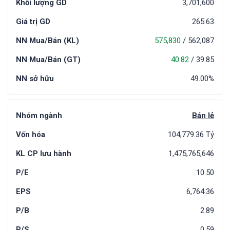
Khối lượng GD
3,701,600
Giá trị GD
265.63
NN Mua/Bán (KL)
575,830
/
562,087
NN Mua/Bán (GT)
40.82
/
39.85
NN sở hữu
49.00%
Nhóm ngành
Bán lẻ
Vốn hóa
104,779.36 Tỷ
KL CP lưu hành
1,475,765,646
P/E
10.50
EPS
6,764.36
P/B
2.89
P/S
0.59