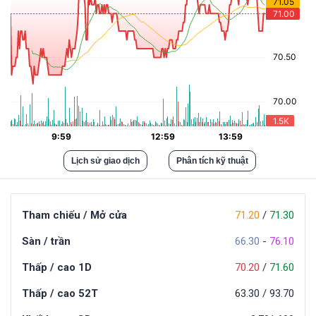
Lịch sử giao dịch
Phân tích kỹ thuật
Tham chiếu / Mở cửa
71.20
/
71.30
Sàn / trần
66.30
-
76.10
Thấp / cao 1D
70.20
/
71.60
Thấp / cao 52T
63.30
/
93.70