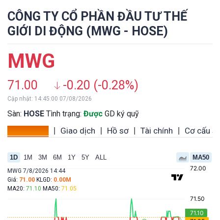
CÔNG TY CỔ PHẦN ĐẦU TƯ THẾ
GIỚI DI ĐỘNG (MWG - HOSE)
MWG
71.00
-0.20 (-0.28%)
Cập nhật: 14:45:00 07/08/2026
Sàn:
HOSE
Tình trạng:
Được
GD ký quỹ
Tổng quan
Giao dịch
Hồ sơ
Tài chính
Cơ cấu s
|
|
|
|
1D
1M
3M
6M
1Y
5Y
ALL
MA50
MWG 7/8/2026 14:44
Giá:
71.00
KLGD:
0.00M
MA20:
71.10
MA50:
71.05