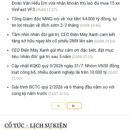
Đoàn Văn Hiểu Em vừa nhận khoản thù lao đủ mua 15 xe
VinFast VF3
(05/08 17:27)
Tổng Giám đốc MWG nói về 'núi tiền' 64.000 tỷ đồng, tự
tin lợi nhuận về đích sớm 2-3 tháng
(04/08 16:40)
Tầm nhìn nhân đôi giá trị, CEO Điện Máy Xanh cam kết
tăng sở hữu ngay khi cổ phiếu DMX lên sàn
(03/08 14:54)
CEO Điện Máy Xanh gửi thư cảm ơn đặc biệt, đặt mục
tiêu 'nhân đôi' giá trị sau 5 năm
(03/08 07:25)
Cập nhật KQKD quý II/2026 ngày 31/7: Nhóm VN30 đồng
loạt công bố, nhiều doanh nghiệp lãi trên 10.000 tỷ
(31/07
21:02)
Giải trình BCTC quý 2/2026 và 6 tháng đầu năm so với
cùng kỳ năm trước
(31/07 11:02)
CỔ TỨC - LỊCH SỰ KIỆN