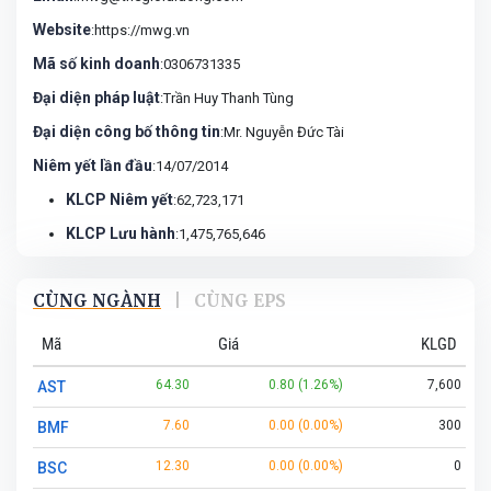
Website
:https://mwg.vn
Mã số kinh doanh
:0306731335
Đại diện pháp luật
:Trần Huy Thanh Tùng
Đại diện công bố thông tin
:Mr. Nguyễn Đức Tài
Niêm yết lần đầu
:14/07/2014
KLCP Niêm yết
:62,723,171
KLCP Lưu hành
:1,475,765,646
CÙNG NGÀNH
|
CÙNG EPS
Mã
Giá
KLGD
64.30
0.80 (1.26%)
7,600
AST
7.60
0.00 (0.00%)
300
BMF
12.30
0.00 (0.00%)
0
BSC