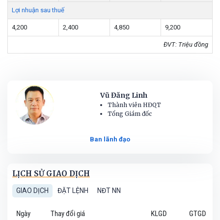
Lợi nhuận sau thuế
4,200
2,400
4,850
9,200
ĐVT: Triệu đồng
Vũ Đăng Linh
Thành viên HĐQT
Tổng Giám đốc
Ban lãnh đạo
LỊCH SỬ GIAO DỊCH
GIAO DỊCH
ĐẶT LỆNH
NĐT NN
Ngày
Thay đổi giá
KLGD
GTGD