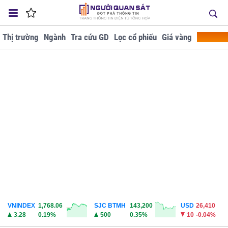
Thị trường
Ngành
Tra cứu GD
Lọc cổ phiếu
Giá vàng
Doanh ng
VNINDEX
1,768.06
SJC BTMH
143,200
USD
26,410
3.28
0.19%
500
0.35%
10
-0.04%