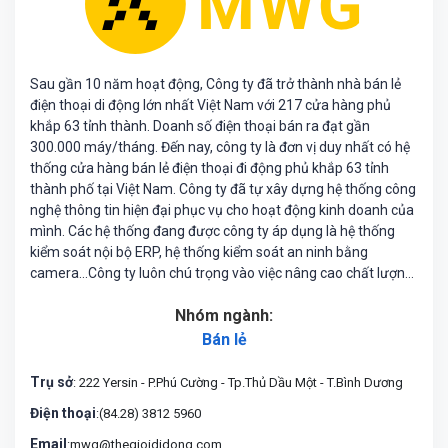
Sau gần 10 năm hoạt động, Công ty đã trở thành nhà bán lẻ
điện thoại di động lớn nhất Việt Nam với 217 cửa hàng phủ
khắp 63 tỉnh thành. Doanh số điện thoại bán ra đạt gần
300.000 máy/tháng. Đến nay, công ty là đơn vị duy nhất có hệ
thống cửa hàng bán lẻ điện thoại đi động phủ khắp 63 tỉnh
thành phố tại Việt Nam. Công ty đã tự xây dựng hệ thống công
nghệ thông tin hiện đại phục vụ cho hoạt động kinh doanh của
mình. Các hệ thống đang được công ty áp dụng là hệ thống
kiểm soát nội bộ ERP, hệ thống kiểm soát an ninh bằng
camera...Công ty luôn chú trọng vào việc nâng cao chất lượng
phục vụ, đem lại nhiều hơn nữa giá trị cho khách hàng
Nhóm ngành:
Bán lẻ
Trụ sở
: 222 Yersin - P.Phú Cường - Tp.Thủ Dầu Một - T.Bình Dương
Điện thoại
:(84.28) 3812 5960
Email
:mwg@thegioididong.com