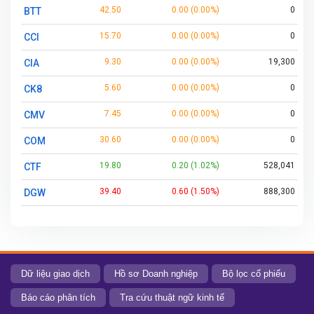
42.50
0.00 (0.00%)
0
BTT
15.70
0.00 (0.00%)
0
CCI
9.30
0.00 (0.00%)
19,300
CIA
5.60
0.00 (0.00%)
0
CK8
7.45
0.00 (0.00%)
0
CMV
30.60
0.00 (0.00%)
0
COM
19.80
0.20 (1.02%)
528,041
CTF
39.40
0.60 (1.50%)
888,300
DGW
10.00
0.00 (0.00%)
0
DVC
24.00
0.00 (0.00%)
0
FHS
132.00
0.10 (0.08%)
451,000
FRT
Dữ liệu giao dịch
Hồ sơ Doanh nghiệp
Bộ lọc cổ phiếu
5.80
0.00 (0.00%)
0
GCB
Báo cáo phân tích
Tra cứu thuật ngữ kinh tế