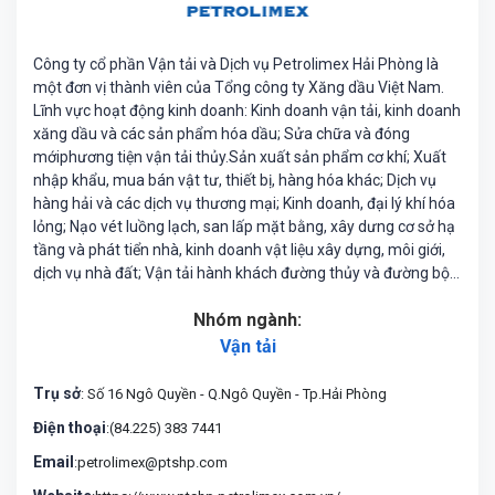
Công ty cổ phần Vận tải và Dịch vụ Petrolimex Hải Phòng là
một đơn vị thành viên của Tổng công ty Xăng dầu Việt Nam.
Lĩnh vực hoạt động kinh doanh: Kinh doanh vận tải, kinh doanh
xăng dầu và các sản phẩm hóa dầu; Sửa chữa và đóng
mớiphương tiện vận tải thủy.Sản xuất sản phẩm cơ khí; Xuất
nhập khẩu, mua bán vật tư, thiết bị, hàng hóa khác; Dịch vụ
hàng hải và các dịch vụ thương mại; Kinh doanh, đại lý khí hóa
lỏng; Nạo vét luồng lạch, san lấp mặt bằng, xây dưng cơ sở hạ
tầng và phát tiển nhà, kinh doanh vật liệu xây dựng, môi giới,
dịch vụ nhà đất; Vận tải hành khách đường thủy và đường bộ;
Kinh doanh cảng biển; Kinh doanh khách sạn, nhà hàng; kinh
Nhóm ngành:
doanh kho bãi; kinh doanh nhà đất.
Vận tải
Trụ sở
: Số 16 Ngô Quyền - Q.Ngô Quyền - Tp.Hải Phòng
Điện thoại
:(84.225) 383 7441
Email
:petrolimex@ptshp.com