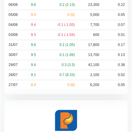
06/08
9.6
0.2 (2.13)
23,300
0.22
05/08
9.4
0 (0)
5,000
0.05
04/08
9.4
-0.1 (-1.05)
7,700
0.07
03/08
9.5
-0.1 (-1.04)
600
0.01
31/07
9.6
0.1 (1.05)
17,800
0.17
30/07
9.5
0.1 (1.06)
13,700
0.13
29/07
9.4
0.3 (3.3)
42,100
0.38
28/07
9.1
0.7 (8.33)
2,100
0.02
27/07
8.4
0 (0)
6,200
0.05