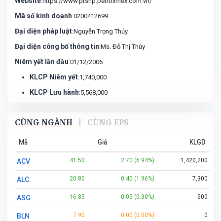
Website
:https://www.ptshp.petrolimex.com.vn/
Mã số kinh doanh
:0200412699
Đại diện pháp luật
:Nguyễn Trọng Thủy
Đại diện công bố thông tin
:Ms. Đỗ Thị Thúy
Niêm yết lần đầu
:01/12/2006
KLCP Niêm yết
:1,740,000
KLCP Lưu hành
:5,568,000
CÙNG NGÀNH
|
CÙNG EPS
Mã
Giá
KLGD
41.50
2.70 (6.94%)
1,420,200
ACV
20.80
0.40 (1.96%)
7,300
ALC
16.85
0.05 (0.30%)
500
ASG
7.90
0.00 (0.00%)
0
BLN