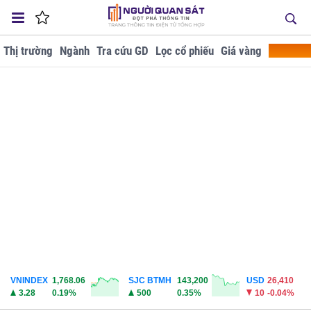
Thị trường
Ngành
Tra cứu GD
Lọc cổ phiếu
Giá vàng
Doanh ng
VNINDEX
1,768.06
SJC BTMH
143,200
USD
26,410
3.28
0.19%
500
0.35%
10
-0.04%