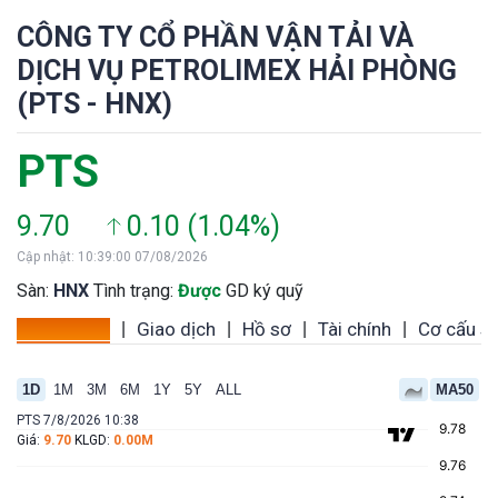
CÔNG TY CỔ PHẦN VẬN TẢI VÀ
DỊCH VỤ PETROLIMEX HẢI PHÒNG
(PTS - HNX)
PTS
9.70
0.10 (1.04%)
Cập nhật: 10:39:00 07/08/2026
Sàn:
HNX
Tình trạng:
Được
GD ký quỹ
Tổng quan
Giao dịch
Hồ sơ
Tài chính
Cơ cấu s
|
|
|
|
1D
1M
3M
6M
1Y
5Y
ALL
MA50
PTS 7/8/2026 10:38
Giá:
9.70
KLGD:
0.00M