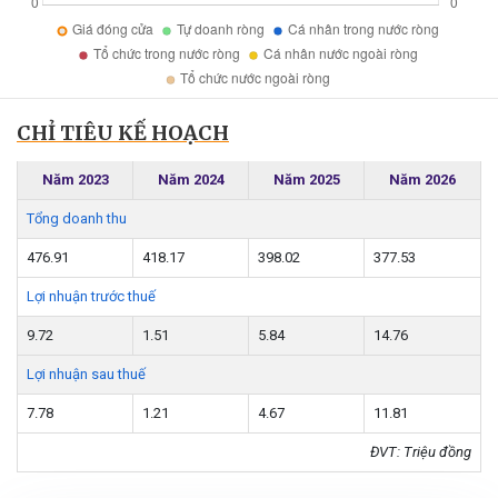
CHỈ TIÊU KẾ HOẠCH
Năm 2023
Năm 2024
Năm 2025
Năm 2026
Tổng doanh thu
476.91
418.17
398.02
377.53
Lợi nhuận trước thuế
9.72
1.51
5.84
14.76
Lợi nhuận sau thuế
7.78
1.21
4.67
11.81
ĐVT: Triệu đồng