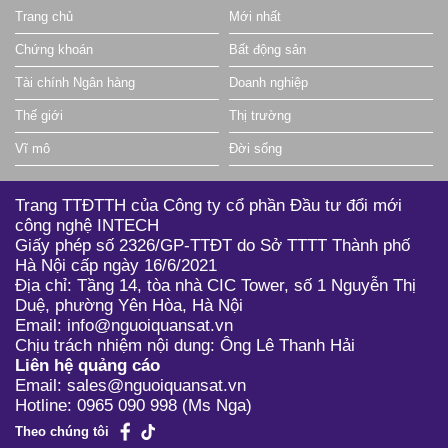
Trang chủ
Mới nhất
4.40
0.10 (2.22%)
278,500
DL1
Chứng khoán
Bất động sản
13.60
0.00 (0.00%)
0
DNL
Tài chính Ngân hàng
Doanh nghiệp
15.90
0.00 (0.00%)
0
DOP
Thế giới
Thị trường
4.80
0.30 (6.67%)
100
DS3
Vĩ mô
Đời sống
78.80
0.40 (0.51%)
7,800
DVP
Trang TTĐTTH của Công ty cổ phần Đầu tư đổi mới
14.70
0.10 (0.68%)
310,900
DXP
công nghệ INTECH
Giấy phép số 2326/GP-TTĐT do Sở TTTT Thành phố
18.80
0.00 (0.00%)
0
EMS
Hà Nội cấp ngày 16/6/2021
11.50
0.10 (0.88%)
1,000
GIC
Địa chỉ: Tầng 14, tòa nhà CIC Tower, số 1 Nguyễn Thị
Duệ, phường Yên Hòa, Hà Nội
77.20
0.10 (0.13%)
679,000
GMD
Email: info@nguoiquansat.vn
Chịu trách nhiệm nội dung: Ông Lê Thanh Hải
9.98
0.00 (0.00%)
55,800
GSP
Liên hệ quảng cáo
Email: sales@nguoiquansat.vn
0.30
0.00 (0.00%)
0
GTT
Hotline: 0965 090 998 (Ms Nga)
46.20
0.30 (0.65%)
2,518,600
HAH
Theo chúng tôi