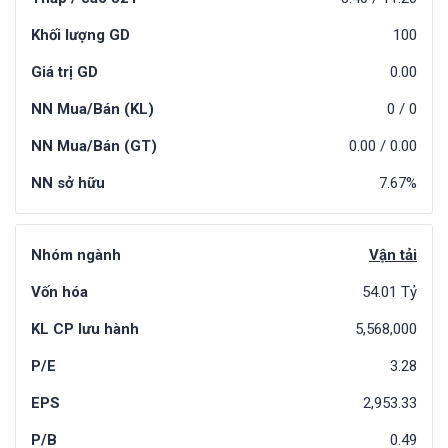
Khối lượng GD
100
Giá trị GD
0.00
NN Mua/Bán (KL)
0
/
0
NN Mua/Bán (GT)
0.00
/
0.00
NN sở hữu
7.67%
Nhóm ngành
Vận tải
Vốn hóa
54.01 Tỷ
KL CP lưu hành
5,568,000
P/E
3.28
EPS
2,953.33
P/B
0.49