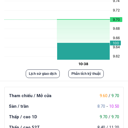
Lịch sử giao dịch
Phân tích kỹ thuật
Tham chiếu / Mở cửa
9.60
/
9.70
Sàn / trần
8.70
-
10.50
Thấp / cao 1D
9.70
/
9.70
Thấp / cao 52T
8.40
/
11.20