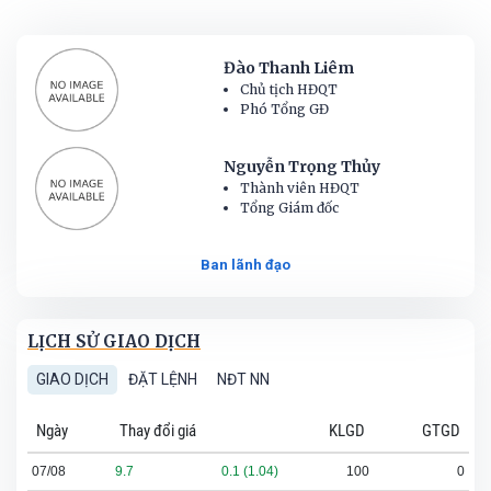
Đào Thanh Liêm
Chủ tịch HĐQT
Phó Tổng GĐ
Nguyễn Trọng Thủy
Thành viên HĐQT
Tổng Giám đốc
Ban lãnh đạo
LỊCH SỬ GIAO DỊCH
GIAO DỊCH
ĐẶT LỆNH
NĐT NN
Ngày
Thay đổi giá
KLGD
GTGD
07/08
9.7
0.1 (1.04)
100
0