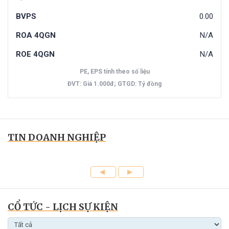
BVPS
0.00
ROA 4QGN
N/A
ROE 4QGN
N/A
PE, EPS tính theo số liệu
ĐVT: Giá 1.000đ; GTGD: Tỷ đồng
TIN DOANH NGHIỆP
CỔ TỨC - LỊCH SỰ KIỆN