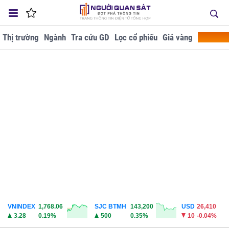
Thị trường
Ngành
Tra cứu GD
Lọc cổ phiếu
Giá vàng
Doanh ng
VNINDEX
1,768.06
SJC BTMH
143,200
USD
26,410
3.28
0.19%
500
0.35%
10
-0.04%