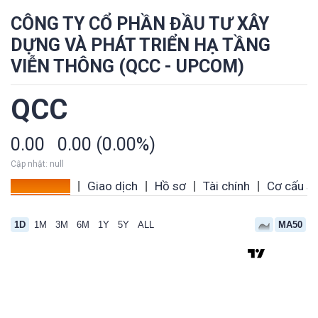
CÔNG TY CỔ PHẦN ĐẦU TƯ XÂY
DỰNG VÀ PHÁT TRIỂN HẠ TẦNG
VIỄN THÔNG (QCC - UPCOM)
QCC
0.00
0.00 (0.00%)
Cập nhật: null
Tổng quan
Giao dịch
Hồ sơ
Tài chính
Cơ cấu s
|
|
|
|
1D
1M
3M
6M
1Y
5Y
ALL
MA50