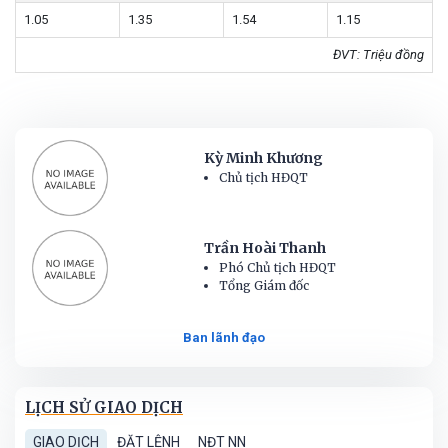
1.05
1.35
1.54
1.15
ĐVT: Triệu đồng
Kỳ Minh Khương
Chủ tịch HĐQT
Trần Hoài Thanh
Phó Chủ tịch HĐQT
Tổng Giám đốc
Ban lãnh đạo
LỊCH SỬ GIAO DỊCH
GIAO DỊCH
ĐẶT LỆNH
NĐT NN