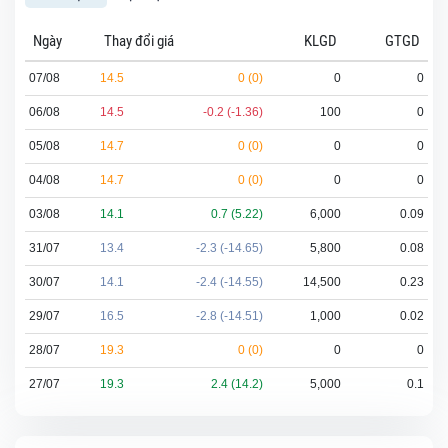
Ngày
Thay đổi giá
KLGD
GTGD
07/08
14.5
0 (0)
0
0
06/08
14.5
-0.2 (-1.36)
100
0
05/08
14.7
0 (0)
0
0
04/08
14.7
0 (0)
0
0
03/08
14.1
0.7 (5.22)
6,000
0.09
31/07
13.4
-2.3 (-14.65)
5,800
0.08
30/07
14.1
-2.4 (-14.55)
14,500
0.23
29/07
16.5
-2.8 (-14.51)
1,000
0.02
28/07
19.3
0 (0)
0
0
27/07
19.3
2.4 (14.2)
5,000
0.1