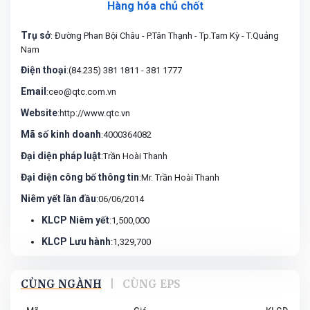
Hàng hóa chủ chốt
Trụ sở
: Đường Phan Bội Châu - P.Tân Thạnh - Tp.Tam Kỳ - T.Quảng
Nam
Điện thoại
:(84.235) 381 1811 - 381 1777
Email
:ceo@qtc.com.vn
Website
:http://www.qtc.vn
Mã số kinh doanh
:4000364082
Đại diện pháp luật
:Trần Hoài Thanh
Đại diện công bố thông tin
:Mr. Trần Hoài Thanh
Niêm yết lần đầu
:06/06/2014
KLCP Niêm yết
:1,500,000
KLCP Lưu hành
:1,329,700
CÙNG NGÀNH
|
CÙNG EPS