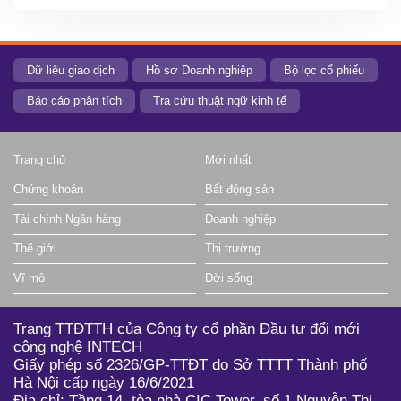
BIG
1.50
0.00 (0.00%)
91,000
BOT
20.60
0.00 (0.00%)
0
BTH
Dữ liệu giao dịch
Hồ sơ Doanh nghiệp
Bộ lọc cổ phiếu
3.20
0.00 (0.00%)
0
C12
Báo cáo phân tích
Tra cứu thuật ngữ kinh tế
8.95
0.05 (0.56%)
43,900
C47
Trang chủ
Mới nhất
5.60
0.10 (1.82%)
318,200
C4G
Chứng khoán
Bất động sản
16.20
0.10 (0.62%)
92,200
C69
Tài chính Ngân hàng
Doanh nghiệp
3.50
0.00 (0.00%)
400
C92
Thế giới
Thị trường
38.00
0.00 (0.00%)
0
CC1
Vĩ mô
Đời sống
74.50
0.00 (0.00%)
0
CCV
Trang TTĐTTH của Công ty cổ phần Đầu tư đổi mới
1.40
0.00 (0.00%)
21,700
CDO
công nghệ INTECH
Giấy phép số 2326/GP-TTĐT do Sở TTTT Thành phố
4.70
0.30 (6.82%)
300
CDR
Hà Nội cấp ngày 16/6/2021
3.50
0.30 (7.89%)
29,800
CET
Địa chỉ: Tầng 14, tòa nhà CIC Tower, số 1 Nguyễn Thị