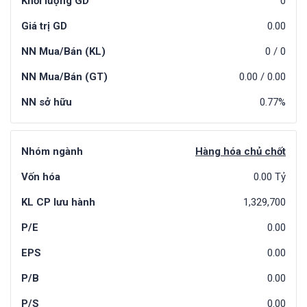
Khối lượng GD
0
Giá trị GD
0.00
NN Mua/Bán (KL)
0
/
0
NN Mua/Bán (GT)
0.00
/
0.00
NN sở hữu
0.77%
Nhóm ngành
Hàng hóa chủ chốt
Vốn hóa
0.00 Tỷ
KL CP lưu hành
1,329,700
P/E
0.00
EPS
0.00
P/B
0.00
P/S
0.00