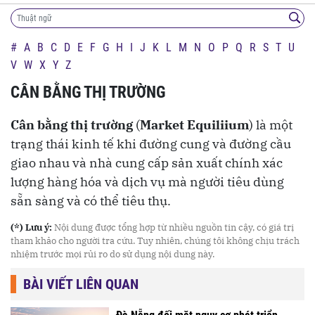
#
A
B
C
D
E
F
G
H
I
J
K
L
M
N
O
P
Q
R
S
T
U
V
W
X
Y
Z
CÂN BẰNG THỊ TRƯỜNG
Cân bằng thị trường
(
Market Equiliium
) là một
trạng thái kinh tế khi đường cung và đường cầu
giao nhau và nhà cung cấp sản xuất chính xác
lượng hàng hóa và dịch vụ mà người tiêu dùng
sẵn sàng và có thể tiêu thụ.
(*) Lưu ý:
Nội dung được tổng hợp từ nhiều nguồn tin cậy, có giá trị
tham khảo cho người tra cứu. Tuy nhiên, chúng tôi không chịu trách
nhiệm trước mọi rủi ro do sử dụng nội dung này.
BÀI VIẾT LIÊN QUAN