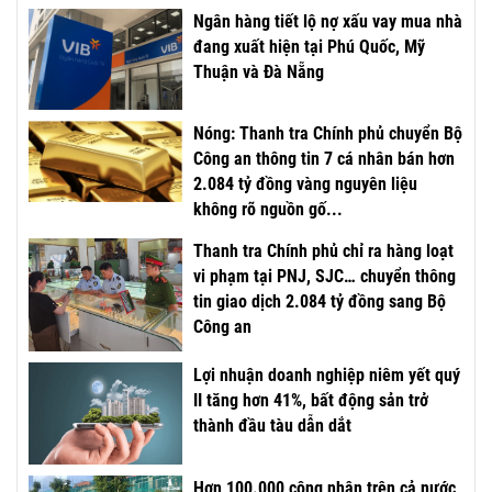
Ngân hàng tiết lộ nợ xấu vay mua nhà
đang xuất hiện tại Phú Quốc, Mỹ
Thuận và Đà Nẵng
Nóng: Thanh tra Chính phủ chuyển Bộ
Công an thông tin 7 cá nhân bán hơn
2.084 tỷ đồng vàng nguyên liệu
không rõ nguồn gố...
Thanh tra Chính phủ chỉ ra hàng loạt
vi phạm tại PNJ, SJC… chuyển thông
tin giao dịch 2.084 tỷ đồng sang Bộ
Công an
Lợi nhuận doanh nghiệp niêm yết quý
II tăng hơn 41%, bất động sản trở
thành đầu tàu dẫn dắt
Hơn 100.000 công nhân trên cả nước