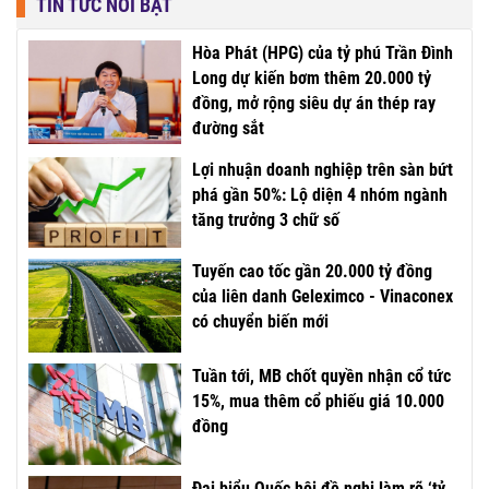
TIN TỨC NỔI BẬT
Hòa Phát (HPG) của tỷ phú Trần Đình
Long dự kiến bơm thêm 20.000 tỷ
đồng, mở rộng siêu dự án thép ray
đường sắt
Lợi nhuận doanh nghiệp trên sàn bứt
phá gần 50%: Lộ diện 4 nhóm ngành
tăng trưởng 3 chữ số
Tuyến cao tốc gần 20.000 tỷ đồng
của liên danh Geleximco - Vinaconex
có chuyển biến mới
Tuần tới, MB chốt quyền nhận cổ tức
15%, mua thêm cổ phiếu giá 10.000
đồng
Đại biểu Quốc hội đề nghị làm rõ ‘tỷ