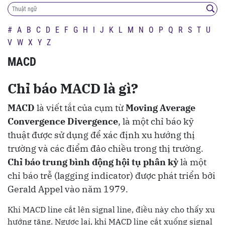
#
A
B
C
D
E
F
G
H
I
J
K
L
M
N
O
P
Q
R
S
T
U
V
W
X
Y
Z
MACD
Chỉ báo MACD là gì?
MACD
là viết tắt của cụm từ
Moving Average
Convergence Divergence
, là một chỉ báo kỹ
thuật được sử dụng để xác định xu hướng thị
trường và các điểm đảo chiều trong thị trường.
Chỉ báo trung bình động hội tụ phân kỳ
là một
chỉ báo trễ (lagging indicator) được phát triển bởi
Gerald Appel vào năm 1979.
Khi MACD line cắt lên signal line, điều này cho thấy xu
hướng tăng. Ngược lại, khi MACD line cắt xuống signal