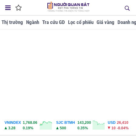
Thị trường
Ngành
Tra cứu GD
Lọc cổ phiếu
Giá vàng
Doanh ng
VNINDEX
1,768.06
SJC BTMH
143,200
USD
26,410
3.28
0.19%
500
0.35%
10
-0.04%