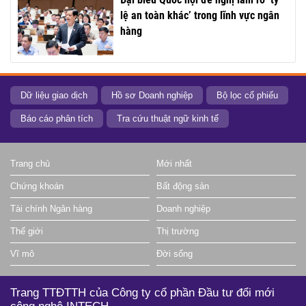
lệ an toàn khác’ trong lĩnh vực ngân
hàng
Dữ liệu giao dịch
Hồ sơ Doanh nghiệp
Bộ lọc cổ phiếu
Báo cáo phân tích
Tra cứu thuật ngữ kinh tế
Trang chủ
Mới nhất
Chứng khoán
Bất động sản
Tài chính Ngân hàng
Doanh nghiệp
Thế giới
Thị trường
Vĩ mô
Đời sống
Trang TTĐTTH của Công ty cổ phần Đầu tư đổi mới