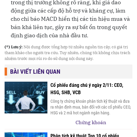
trong thị trường không rõ ràng, khi giá dao
động giữa các cấp độ hỗ trợ và kháng cự, làm
cho chỉ báo MACD hiển thị các tín hiệu mua và
bán khá liên tục, gây ra sự bất ổn trong quyết
định giao dịch của nhà đầu tư.
(*) Lưu ý:
Nội dung được tổng hợp từ nhiều nguồn tin cậy, có giá trị
tham khảo cho người tra cứu. Tuy nhiên, chúng tôi không chịu trách
nhiệm trước mọi rủi ro do sử dụng nội dung này.
BÀI VIẾT LIÊN QUAN
Cổ phiếu đáng chú ý ngày 2/11: CEO,
HSG, SHB, VCB
Công ty chứng khoán phân tích kỹ thuật và đưa
ra nhận định mua, bán đối với các cổ phiếu CEO,
HSG và 2 mã hot ngành ngân hàng.
Chứng khoán
Phân tích kỹ thuật Top 10 cổ phiếu