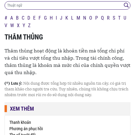
#
A
B
C
D
E
F
G
H
I
J
K
L
M
N
O
P
Q
R
S
T
U
V
W
X
Y
Z
THÂM THỦNG
Thâm thủng hoạt động là khoản tiền mà tổng chi phí
và chi tiêu vượt tổng thu nhập. Trong tài chính công,
thâm thủng là khoản mà mức chi của chính quyền vượt
quá thu nhập.
(*) Lưu ý:
Nội dung được tổng hợp từ nhiều nguồn tin cậy, có giá trị
tham khảo cho người tra cứu. Tuy nhiên, chúng tôi không chịu trách
nhiệm trước mọi rủi ro do sử dụng nội dung này.
XEM THÊM
Thanh khoản
Phương án phục hồi