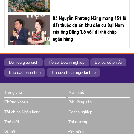
Bà Nguyễn Phương Hằng mang 451 lô
đất thuộc dự án khu dân cư Đại Nam
của ông Dũng 'Lò vôi' đi thế chấp
ngân hàng
Dữ liệu giao dịch
Hồ sơ Doanh nghiệp
Bộ lọc cổ phiếu
Báo cáo phân tích
Tra cứu thuật ngữ kinh tế
Trang chủ
Mới nhất
Chứng khoán
Bất động sản
Tài chính Ngân hàng
Doanh nghiệp
Thế giới
Thị trường
Vĩ mô
Đời sống