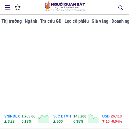
Thị trường
Ngành
Tra cứu GD
Lọc cổ phiếu
Giá vàng
Doanh ng
VNINDEX
1,768.06
SJC BTMH
143,200
USD
26,410
3.28
0.19%
500
0.35%
10
-0.04%