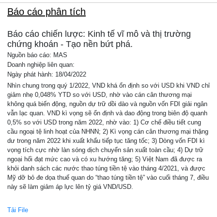
Báo cáo phân tích
Báo cáo chiến lược: Kinh tế vĩ mô và thị trường
chứng khoán - Tạo nền bứt phá.
Nguồn báo cáo: MAS
Doanh nghiệp liên quan:
Ngày phát hành: 18/04/2022
Nhìn chung trong quý 1/2022, VND khá ổn định so với USD khi VND chỉ
giảm nhẹ 0,048% YTD so với USD, nhờ vào cán cân thương mại
không quá biến động, nguồn dự trữ dồi dào và nguồn vốn FDI giải ngân
vẫn lạc quan. VND kì vọng sẽ ổn định và dao động trong biên độ quanh
0,5% so với USD trong năm 2022, nhờ vào: 1) Cơ chế điều tiết cung
cầu ngoại tệ linh hoạt của NHNN; 2) Kì vọng cán cân thương mại thặng
dư trong năm 2022 khi xuất khẩu tiếp tục tăng tốc; 3) Dòng vốn FDI kì
vọng tích cực nhờ làn sóng dịch chuyển sản xuất toàn cầu; 4) Dự trữ
ngoại hối đạt mức cao và có xu hướng tăng; 5) Việt Nam đã được ra
khỏi danh sách các nước thao túng tiền tệ vào tháng 4/2021, và được
Mỹ dỡ bỏ đe dọa thuế quan do “thao túng tiền tệ” vào cuối tháng 7, điều
này sẽ làm giảm áp lực lên tỷ giá VND/USD.
Tải File