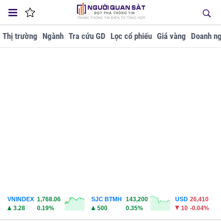
Thị trường
Ngành
Tra cứu GD
Lọc cổ phiếu
Giá vàng
Doanh ng
VNINDEX
1,768.06
SJC BTMH
143,200
USD
26,410
3.28
0.19%
500
0.35%
10
-0.04%