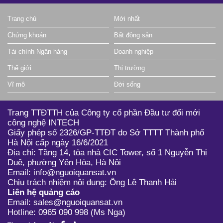
Trang chủ
Mới nhất
Chứng khoán
Bất động sản
Tài chính Ngân hàng
Doanh nghiệp
Thế giới
Thị trường
Vĩ mô
Đời sống
Trang TTĐTTH của Công ty cổ phần Đầu tư đổi mới
công nghệ INTECH
Giấy phép số 2326/GP-TTĐT do Sở TTTT Thành phố
Hà Nội cấp ngày 16/6/2021
Địa chỉ: Tầng 14, tòa nhà CIC Tower, số 1 Nguyễn Thị
Duệ, phường Yên Hòa, Hà Nội
Email: info@nguoiquansat.vn
Chịu trách nhiệm nội dung: Ông Lê Thanh Hải
Liên hệ quảng cáo
Email: sales@nguoiquansat.vn
Hotline: 0965 090 998 (Ms Nga)