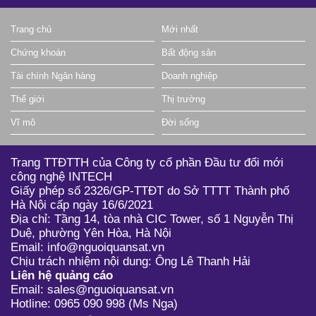
Trang chủ
Mới nhất
Chứng khoán
Bất động sản
Tài chính Ngân hàng
Doanh nghiệp
Thế giới
Thị trường
Vĩ mô
Đời sống
Trang TTĐTTH của Công ty cổ phần Đầu tư đổi mới
công nghệ INTECH
Giấy phép số 2326/GP-TTĐT do Sở TTTT Thành phố
Hà Nội cấp ngày 16/6/2021
Địa chỉ: Tầng 14, tòa nhà CIC Tower, số 1 Nguyễn Thị
Duệ, phường Yên Hòa, Hà Nội
Email: info@nguoiquansat.vn
Chịu trách nhiệm nội dung: Ông Lê Thanh Hải
Liên hệ quảng cáo
Email: sales@nguoiquansat.vn
Hotline: 0965 090 998 (Ms Nga)