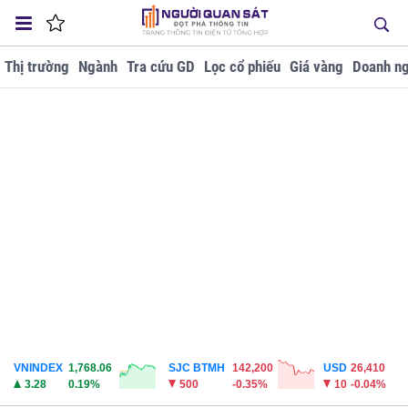
Thị trường
Ngành
Tra cứu GD
Lọc cổ phiếu
Giá vàng
Doanh ng
VNINDEX
1,768.06
SJC BTMH
142,200
USD
26,410
3.28
0.19%
500
-0.35%
10
-0.04%