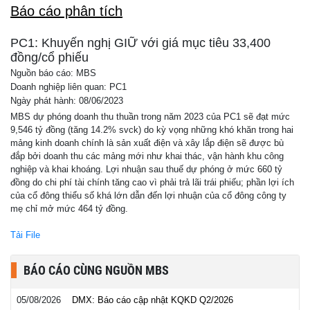
Báo cáo phân tích
PC1: Khuyến nghị GIỮ với giá mục tiêu 33,400
đồng/cổ phiếu
Nguồn báo cáo: MBS
Doanh nghiệp liên quan: PC1
Ngày phát hành: 08/06/2023
MBS dự phóng doanh thu thuần trong năm 2023 của PC1 sẽ đạt mức
9,546 tỷ đồng (tăng 14.2% svck) do kỳ vọng những khó khăn trong hai
mảng kinh doanh chính là sản xuất điện và xây lắp điện sẽ được bù
đắp bởi doanh thu các mảng mới như khai thác, vận hành khu công
nghiệp và khai khoáng. Lợi nhuận sau thuế dự phóng ở mức 660 tỷ
đồng do chi phí tài chính tăng cao vì phải trả lãi trái phiếu; phần lợi ích
của cổ đông thiểu số khá lớn dẫn đến lợi nhuận của cổ đông công ty
mẹ chỉ mở mức 464 tỷ đồng.
Tải File
BÁO CÁO CÙNG NGUỒN MBS
05/08/2026
DMX: Báo cáo cập nhật KQKD Q2/2026