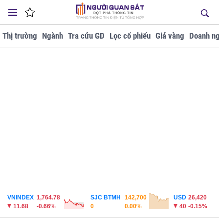
Thị trường
Ngành
Tra cứu GD
Lọc cổ phiếu
Giá vàng
Doanh ng
VNINDEX
1,764.78
SJC BTMH
142,700
USD
26,420
11.68
-0.66%
0
0.00%
40
-0.15%