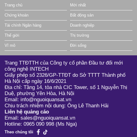
Trang chủ
Mới nhất
Chứng khoán
Bất động sản
Tài chính Ngân hàng
Doanh nghiệp
Thế giới
Thị trường
Vĩ mô
Đời sống
Trang TTĐTTH của Công ty cổ phần Đầu tư đổi mới
công nghệ INTECH
Giấy phép số 2326/GP-TTĐT do Sở TTTT Thành phố
Hà Nội cấp ngày 16/6/2021
Địa chỉ: Tầng 14, tòa nhà CIC Tower, số 1 Nguyễn Thị
Duệ, phường Yên Hòa, Hà Nội
Email: info@nguoiquansat.vn
Chịu trách nhiệm nội dung: Ông Lê Thanh Hải
Liên hệ quảng cáo
Email: sales@nguoiquansat.vn
Hotline: 0965 090 998 (Ms Nga)
Theo chúng tôi