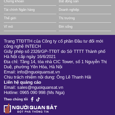
Chứng khoán
Bất động sản
Tài chính Ngân hàng
Doanh nghiệp
Thế giới
Thị trường
Vĩ mô
Đời sống
Trang TTĐTTH của Công ty cổ phần Đầu tư đổi mới
công nghệ INTECH
Giấy phép số 2326/GP-TTĐT do Sở TTTT Thành phố
Hà Nội cấp ngày 16/6/2021
Địa chỉ: Tầng 14, tòa nhà CIC Tower, số 1 Nguyễn Thị
Duệ, phường Yên Hòa, Hà Nội
Email: info@nguoiquansat.vn
Chịu trách nhiệm nội dung: Ông Lê Thanh Hải
Liên hệ quảng cáo
Email: sales@nguoiquansat.vn
Hotline: 0965 090 998 (Ms Nga)
Theo chúng tôi