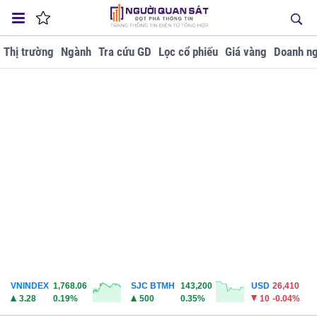
Thị trường
Ngành
Tra cứu GD
Lọc cổ phiếu
Giá vàng
Doanh ng
VNINDEX
1,768.06
SJC BTMH
143,200
USD
26,410
3.28
0.19%
500
0.35%
10
-0.04%