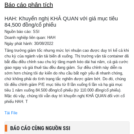
Báo cáo phân tích
HAH: Khuyến nghị KHẢ QUAN với giá mục tiêu
84,500 đồng/cổ phiếu
Nguồn báo cáo: SSI
Doanh nghiệp liên quan: HAH
Ngày phát hành: 30/08/2022
Tăng trưởng giảm tốc nhưng mức lợi nhuận cao được duy trì kể cả khi
chu kỳ của ngành vận tải biển đi xuống. Thị trường vận tải container đã
bắt đầu điều chỉnh sau chu kỳ tăng mạnh kéo dài hai năm, cả giá cước
giao ngay và giá thuê tàu đều đang giảm. Sự điều chỉnh này diễn ra
sớm hơn chúng tôi dự kiến do nhu cầu bất ngờ yếu đi nhanh chóng,
chứ không phải do tình trạng tắc nghẽn được giảm bớt. Do đó, chúng
tôi điều chỉnh giảm P/E mục tiêu từ 8 lần xuống 6 lần và hạ giá mục
tiêu 1 năm xuống 84.500 đồng/cổ phiếu (từ 110.000 đồng/cổ phiếu).
Mặc dù vậy, chúng tôi vẫn duy trì khuyến nghị KHẢ QUAN đối với cổ
phiếu HAH. T
Tải File
BÁO CÁO CÙNG NGUỒN SSI