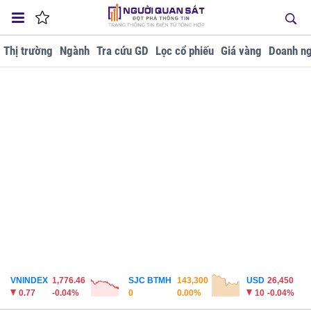
Thị trường
Ngành
Tra cứu GD
Lọc cổ phiếu
Giá vàng
Doanh ng
VNINDEX
1,776.46
SJC BTMH
143,300
USD
26,450
0.77
-0.04%
0
0.00%
10
-0.04%