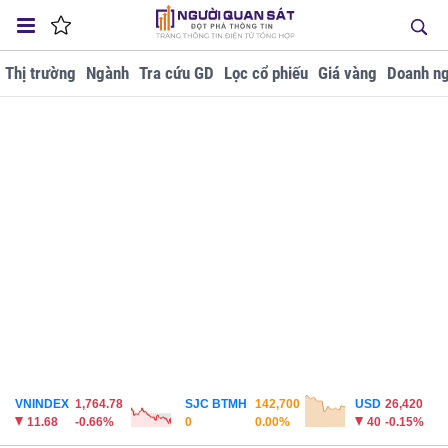
Thị trường
Ngành
Tra cứu GD
Lọc cổ phiếu
Giá vàng
Doanh ng
VNINDEX
1,764.78
SJC BTMH
142,700
USD
26,420
11.68
-0.66%
0
0.00%
40
-0.15%