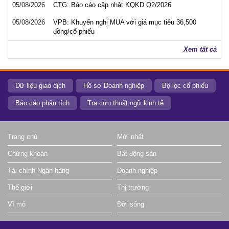
05/08/2026
CTG: Báo cáo cập nhật KQKD Q2/2026
05/08/2026
VPB: Khuyến nghị MUA với giá mục tiêu 36,500
đồng/cổ phiếu
Xem tất cả
Dữ liệu giao dịch
Hồ sơ Doanh nghiệp
Bộ lọc cổ phiếu
Báo cáo phân tích
Tra cứu thuật ngữ kinh tế
Trang chủ
Mới nhất
Chứng khoán
Bất động sản
Tài chính Ngân hàng
Doanh nghiệp
Thế giới
Thị trường
Vĩ mô
Đời sống