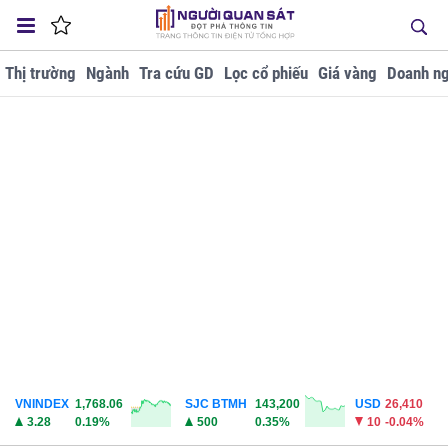
Thị trường
Ngành
Tra cứu GD
Lọc cổ phiếu
Giá vàng
Doanh ng
VNINDEX
1,768.06
SJC BTMH
143,200
USD
26,410
3.28
0.19%
500
0.35%
10
-0.04%