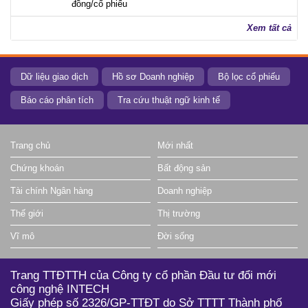
đồng/cổ phiếu
Xem tất cả
Dữ liệu giao dịch
Hồ sơ Doanh nghiệp
Bộ lọc cổ phiếu
Báo cáo phân tích
Tra cứu thuật ngữ kinh tế
Trang chủ
Mới nhất
Chứng khoán
Bất động sản
Tài chính Ngân hàng
Doanh nghiệp
Thế giới
Thị trường
Vĩ mô
Đời sống
Trang TTĐTTH của Công ty cổ phần Đầu tư đổi mới
công nghệ INTECH
Giấy phép số 2326/GP-TTĐT do Sở TTTT Thành phố