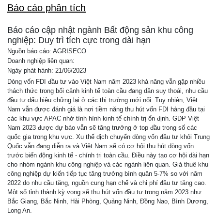
Báo cáo phân tích
Báo cáo cập nhật ngành Bất động sản khu công
nghiệp: Duy trì tích cực trong dài hạn
Nguồn báo cáo: AGRISECO
Doanh nghiệp liên quan:
Ngày phát hành: 21/06/2023
Dòng vốn FDI đầu tư vào Việt Nam năm 2023 khả năng vẫn gặp nhiều
thách thức trong bối cảnh kinh tế toàn cầu đang dần suy thoái, nhu cầu
đầu tư dấu hiệu chững lại ở các thị trường mới nổi. Tuy nhiên, Việt
Nam vẫn được đánh giá là nơi tiềm năng thu hút vốn FDI hàng đầu tại
các khu vực APAC nhờ tình hình kinh tế chính trị ổn định. GDP Việt
Nam 2023 được dự báo vẫn sẽ tăng trưởng ở top đầu trong số các
quốc gia trong khu vực. Xu thế dịch chuyển dòng vốn đầu tư khỏi Trung
Quốc vẫn đang diễn ra và Việt Nam sẽ có cơ hội thu hút dòng vốn
trước biến động kinh tế - chính trị toàn cầu. Điều này tạo cơ hội dài hạn
cho nhóm ngành khu công nghiệp và các ngành liên quan. Giá thuê khu
công nghiệp dự kiến tiếp tục tăng trưởng bình quân 5-7% so với năm
2022 do nhu cầu tăng, nguồn cung hạn chế và chi phí đầu tư tăng cao.
Một số tỉnh thành kỳ vọng sẽ thu hút vốn đầu tư trong năm 2023 như
Bắc Giang, Bắc Ninh, Hải Phòng, Quảng Ninh, Đồng Nao, Bình Dương,
Long An.