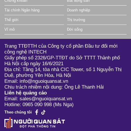
Chứng khoán
Bất động sản
Tài chính Ngân hàng
Doanh nghiệp
Thế giới
Thị trường
Vĩ mô
Đời sống
Trang TTĐTTH của Công ty cổ phần Đầu tư đổi mới
công nghệ INTECH
Giấy phép số 2326/GP-TTĐT do Sở TTTT Thành phố
Hà Nội cấp ngày 16/6/2021
Địa chỉ: Tầng 14, tòa nhà CIC Tower, số 1 Nguyễn Thị
Duệ, phường Yên Hòa, Hà Nội
Email: info@nguoiquansat.vn
Chịu trách nhiệm nội dung: Ông Lê Thanh Hải
Liên hệ quảng cáo
Email: sales@nguoiquansat.vn
Hotline: 0965 090 998 (Ms Nga)
Theo chúng tôi