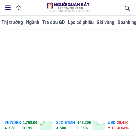
Thị trường
Ngành
Tra cứu GD
Lọc cổ phiếu
Giá vàng
Doanh ng
VNINDEX
1,768.06
SJC BTMH
143,200
USD
26,410
3.28
0.19%
500
0.35%
10
-0.04%