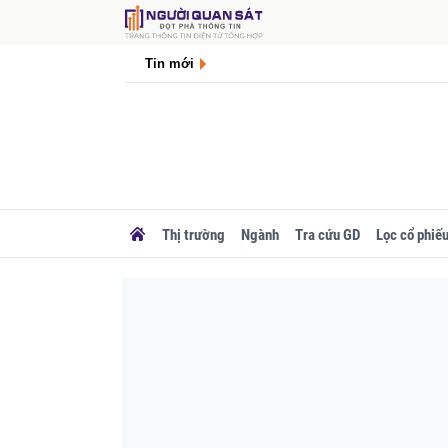
Tin mới
Thị trường
Ngành
Tra cứu GD
Lọc cổ phiế