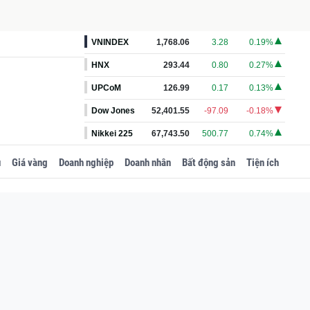
VNINDEX
1,768.06
3.28
0.19%
HNX
293.44
0.80
0.27%
UPCoM
126.99
0.17
0.13%
Dow Jones
52,401.55
-97.09
-0.18%
Nikkei 225
67,743.50
500.77
0.74%
u
Giá vàng
Doanh nghiệp
Doanh nhân
Bất động sản
Tiện ích