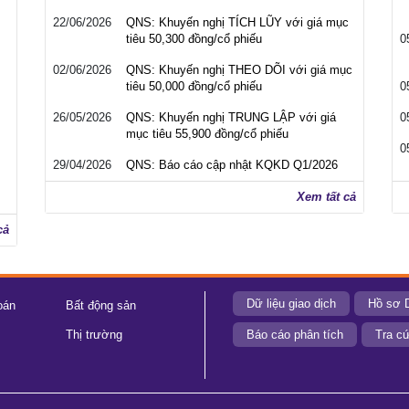
22/06/2026
QNS: Khuyến nghị TÍCH LŨY với giá mục
tiêu 50,300 đồng/cổ phiếu
0
02/06/2026
QNS: Khuyến nghị THEO DÕI với giá mục
tiêu 50,000 đồng/cổ phiếu
0
26/05/2026
QNS: Khuyến nghị TRUNG LẬP với giá
0
mục tiêu 55,900 đồng/cổ phiếu
0
29/04/2026
QNS: Báo cáo cập nhật KQKD Q1/2026
Xem tất cả
cả
Dữ liệu giao dịch
Hồ sơ 
oán
Bất động sản
Thị trường
Báo cáo phân tích
Tra cứ