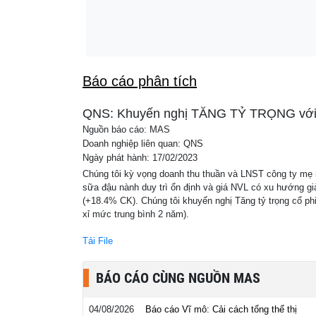
Báo cáo phân tích
QNS: Khuyến nghị TĂNG TỶ TRỌNG với gi
Nguồn báo cáo: MAS
Doanh nghiệp liên quan: QNS
Ngày phát hành: 17/02/2023
Chúng tôi kỳ vọng doanh thu thuần và LNST công ty mẹ 
sữa đậu nành duy trì ổn định và giá NVL có xu hướng g
(+18.4% CK). Chúng tôi khuyến nghị Tăng tỷ trọng cổ ph
xỉ mức trung bình 2 năm).
Tải File
BÁO CÁO CÙNG NGUỒN MAS
04/08/2026
Báo cáo Vĩ mô: Cải cách tổng thể thị