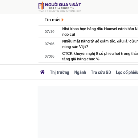
Tin mới
Nhà khoa học hàng đầu Huawei cảnh báo N
07:10
ngõ cụt
Nhiều mặt hàng tỷ đô giảm tốc, đâu là 'cứu 
07:06
nông sản Việt?
CTCK khuyến nghị 6 cổ phiếu hot trong thá
07:06
tăng giá hàng chục %
Láng giềng Việt Nam xây tuyến cáp treo c
07:05
xuyên biên giới, rút ngắn thời gian di chuyể
Thị trường
Ngành
Tra cứu GD
Lọc cổ phiế
Xe điện giá 7 tỷ đồng đến từ Trung Quốc thá
07:00
Royce, Maybach
Cận cảnh 4 khu tập thể cũ tại Hà Nội sắp đư
07:00
dựng lại thành chung cư
Mẫu SUV 7 chỗ cắm sạc công suất vượt n
06:12
sắp có mặt tại Việt Nam, thiết kế khó chê
Tập đoàn Singapore thoái sạch vốn tại tòa t
06:06
tầng giữa TP. HCM, thu về 270 triệu USD
Cao tốc nối ‘rừng - biển’ đầu tiên của Việt 
06:00
trọng về vốn, nỗ lực về đích sau 4 tháng nữ