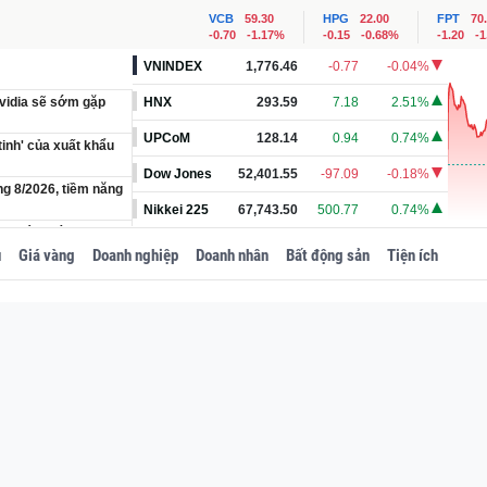
VCB
59.30
HPG
22.00
FPT
70
-0.70
-1.17%
-0.15
-0.68%
-1.20
-
VNINDEX
1,776.46
-0.77
-0.04%
vidia sẽ sớm gặp
HNX
293.59
7.18
2.51%
UPCoM
128.14
0.94
0.74%
tinh' của xuất khẩu
Dow Jones
52,401.55
-97.09
-0.18%
ng 8/2026, tiềm năng
Nikkei 225
67,743.50
500.77
0.74%
hở khách dài gần 1km
n còn 6 - 8 phút
u
Giá vàng
Doanh nghiệp
Doanh nhân
Bất động sản
Tiện ích
ch thức Rolls-
ợc cải tạo, xây
gưỡng 600 mã lực
háp chọc trời 88
Nam có thay đổi quan
a