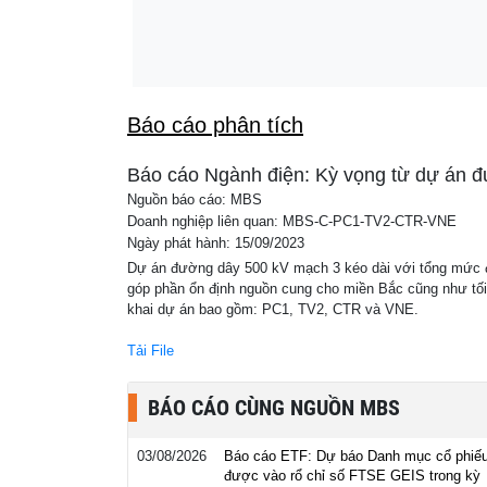
Không đứng ngoài cuộc, Mitsubishi chính t
05:46
dịch kích cầu tháng 8, có xe hỗ trợ lên tới 7
Báo cáo phân tích
Báo cáo Ngành điện: Kỳ vọng từ dự án 
Nguồn báo cáo: MBS
Doanh nghiệp liên quan: MBS-C-PC1-TV2-CTR-VNE
Ngày phát hành: 15/09/2023
Dự án đường dây 500 kV mạch 3 kéo dài với tổng mức đầu
góp phần ổn định nguồn cung cho miền Bắc cũng như tối 
khai dự án bao gồm: PC1, TV2, CTR và VNE.
Tải File
BÁO CÁO CÙNG NGUỒN MBS
03/08/2026
Báo cáo ETF: Dự báo Danh mục cổ phiế
được vào rổ chỉ số FTSE GEIS trong kỳ