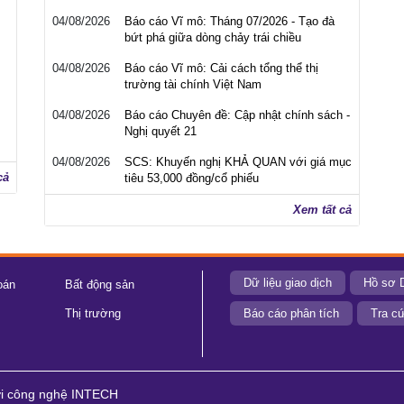
04/08/2026
Báo cáo Vĩ mô: Tháng 07/2026 - Tạo đà
bứt phá giữa dòng chảy trái chiều
04/08/2026
Báo cáo Vĩ mô: Cải cách tổng thể thị
trường tài chính Việt Nam
04/08/2026
Báo cáo Chuyên đề: Cập nhật chính sách -
Nghị quyết 21
04/08/2026
SCS: Khuyến nghị KHẢ QUAN với giá mục
cả
tiêu 53,000 đồng/cổ phiếu
Xem tất cả
Dữ liệu giao dịch
Hồ sơ 
oán
Bất động sản
Thị trường
Báo cáo phân tích
Tra cứ
ới công nghệ INTECH