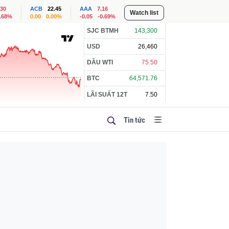
.30
ACB
22.45
AAA
7.16
Watch list
1.68%
0.00
0.00%
-0.05
-0.69%
SJC BTMH
143,300
USD
26,460
DẦU WTI
75.50
BTC
64,571.76
LÃI SUẤT 12T
7.50
Tin tức