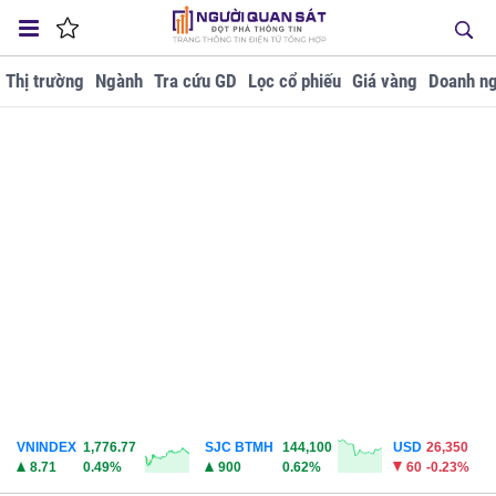
Thị trường
Ngành
Tra cứu GD
Lọc cổ phiếu
Giá vàng
Doanh ng
VNINDEX
1,776.77
SJC BTMH
144,100
USD
26,350
8.71
0.49%
900
0.62%
60
-0.23%