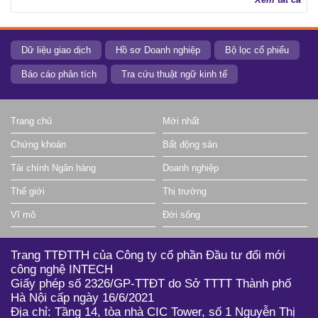
Dữ liệu giao dịch
Hồ sơ Doanh nghiệp
Bộ lọc cổ phiếu
Báo cáo phân tích
Tra cứu thuật ngữ kinh tế
Trang chủ
Mới nhất
Chứng khoán
Bất động sản
Tài chính Ngân hàng
Doanh nghiệp
Thế giới
Thị trường
Vĩ mô
Đời sống
Trang TTĐTTH của Công ty cổ phần Đầu tư đổi mới
công nghệ INTECH
Giấy phép số 2326/GP-TTĐT do Sở TTTT Thành phố
Hà Nội cấp ngày 16/6/2021
Địa chỉ: Tầng 14, tòa nhà CIC Tower, số 1 Nguyễn Thị