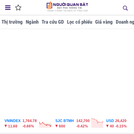
Thị trường
Ngành
Tra cứu GD
Lọc cổ phiếu
Giá vàng
Doanh ng
VNINDEX
1,764.78
SJC BTMH
142,700
USD
26,420
11.68
-0.66%
600
-0.42%
40
-0.15%