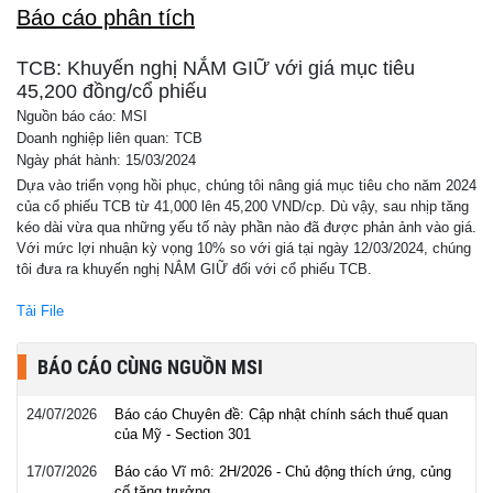
Báo cáo phân tích
TCB: Khuyến nghị NẮM GIỮ với giá mục tiêu
45,200 đồng/cổ phiếu
Nguồn báo cáo: MSI
Doanh nghiệp liên quan: TCB
Ngày phát hành: 15/03/2024
Dựa vào triển vọng hồi phục, chúng tôi nâng giá mục tiêu cho năm 2024
của cổ phiếu TCB từ 41,000 lên 45,200 VND/cp. Dù vậy, sau nhịp tăng
kéo dài vừa qua những yếu tố này phần nào đã được phản ảnh vào giá.
Với mức lợi nhuận kỳ vọng 10% so với giá tại ngày 12/03/2024, chúng
tôi đưa ra khuyến nghị NẮM GIỮ đối với cổ phiếu TCB.
Tải File
BÁO CÁO CÙNG NGUỒN MSI
24/07/2026
Báo cáo Chuyên đề: Cập nhật chính sách thuế quan
của Mỹ - Section 301
17/07/2026
Báo cáo Vĩ mô: 2H/2026 - Chủ động thích ứng, củng
cố tăng trưởng