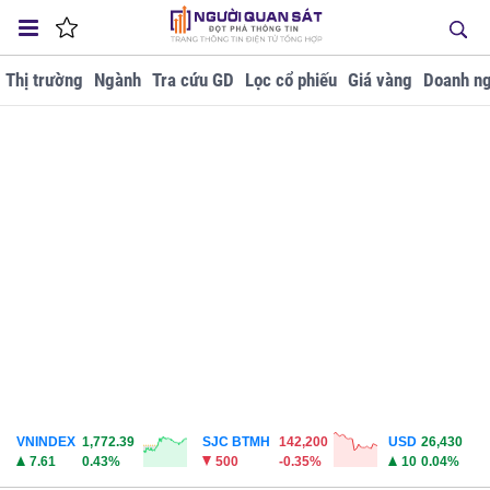
Thị trường
Ngành
Tra cứu GD
Lọc cổ phiếu
Giá vàng
Doanh ng
VNINDEX
1,772.39
SJC BTMH
142,200
USD
26,430
7.61
0.43%
500
-0.35%
10
0.04%