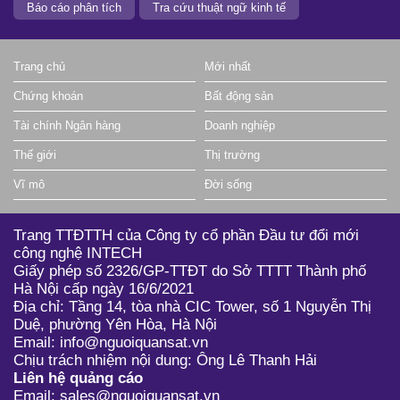
Báo cáo phân tích
Tra cứu thuật ngữ kinh tế
Trang chủ
Mới nhất
Chứng khoán
Bất động sản
Tài chính Ngân hàng
Doanh nghiệp
Thế giới
Thị trường
Vĩ mô
Đời sống
Trang TTĐTTH của Công ty cổ phần Đầu tư đổi mới
công nghệ INTECH
Giấy phép số 2326/GP-TTĐT do Sở TTTT Thành phố
Hà Nội cấp ngày 16/6/2021
Địa chỉ: Tầng 14, tòa nhà CIC Tower, số 1 Nguyễn Thị
Duệ, phường Yên Hòa, Hà Nội
Email: info@nguoiquansat.vn
Chịu trách nhiệm nội dung: Ông Lê Thanh Hải
Liên hệ quảng cáo
Email: sales@nguoiquansat.vn