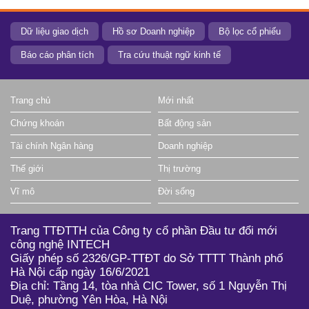
Dữ liệu giao dịch
Hồ sơ Doanh nghiệp
Bộ lọc cổ phiếu
Báo cáo phân tích
Tra cứu thuật ngữ kinh tế
Trang chủ
Mới nhất
Chứng khoán
Bất động sản
Tài chính Ngân hàng
Doanh nghiệp
Thế giới
Thị trường
Vĩ mô
Đời sống
Trang TTĐTTH của Công ty cổ phần Đầu tư đổi mới
công nghệ INTECH
Giấy phép số 2326/GP-TTĐT do Sở TTTT Thành phố
Hà Nội cấp ngày 16/6/2021
Địa chỉ: Tầng 14, tòa nhà CIC Tower, số 1 Nguyễn Thị
Duệ, phường Yên Hòa, Hà Nội