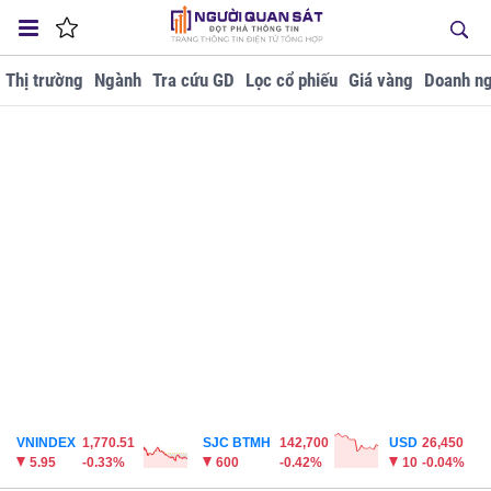
Thị trường
Ngành
Tra cứu GD
Lọc cổ phiếu
Giá vàng
Doanh ng
VNINDEX
1,770.51
SJC BTMH
142,700
USD
26,450
5.95
-0.33%
600
-0.42%
10
-0.04%