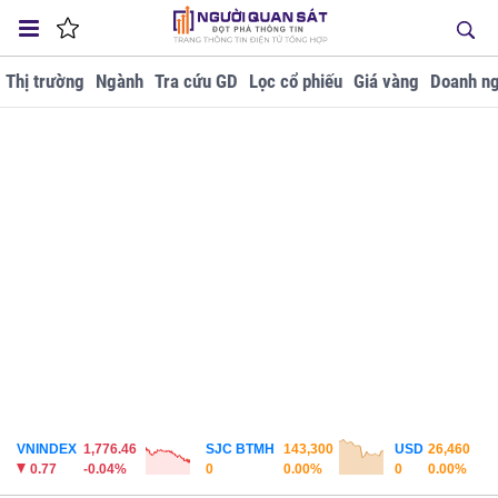
Thị trường
Ngành
Tra cứu GD
Lọc cổ phiếu
Giá vàng
Doanh ng
VNINDEX
1,776.46
SJC BTMH
143,300
USD
26,460
0.77
-0.04%
0
0.00%
0
0.00%