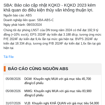
Báo cáo phân tích
SBA: Báo cáo cập nhật KQKD - KQKD 2023 kém
khả quan do điều kiện thủy văn không thuận lợi.
Nguồn báo cáo: ABS
Doanh nghiệp liên quan: SBA-ABS-C
Ngày phát hành: 08/03/2024
Chúng tôi dự phóng LNST của DN trong năm 2024 có thể đạt 192,9 tỷ
đồng (+10% svck), EPS 2024F dự kiến đạt 3.188 đ/cp, tương ứng mức
P/E 2024F dự kiến đạt 9,4x lần tại mức giá hiện tại. BVPS 2024F dự
kiến đạt 18.334 đ/cp, tương ứng P/B 2024F dự kiến đạt 1,6x lần tại giá
hiện tại.
Tải File
BÁO CÁO CÙNG NGUỒN ABS
05/08/2026
DGW: Khuyến nghị MUA với giá mục tiêu 45,700
đồng/cổ phiếu
05/08/2026
MWG: Khuyến nghị MUA với giá mục tiêu 83,900