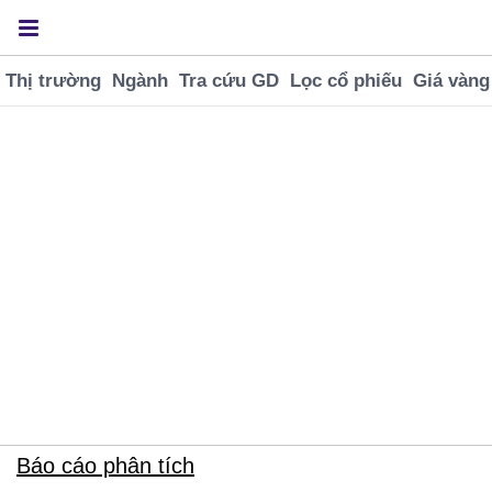
Thị trường
Ngành
Tra cứu GD
Lọc cổ phiếu
Giá vàng
VNINDEX
SJC BTMH
USD