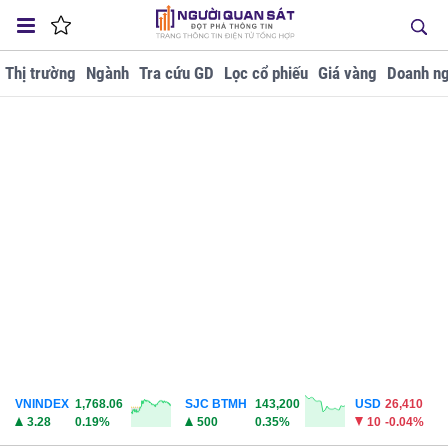
Thị trường
Ngành
Tra cứu GD
Lọc cổ phiếu
Giá vàng
Doanh ng
VNINDEX
1,768.06
SJC BTMH
143,200
USD
26,410
3.28
0.19%
500
0.35%
10
-0.04%