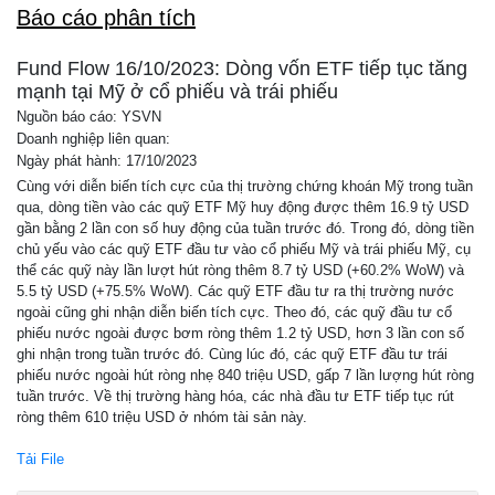
Báo cáo phân tích
Fund Flow 16/10/2023: Dòng vốn ETF tiếp tục tăng
mạnh tại Mỹ ở cổ phiếu và trái phiếu
Nguồn báo cáo: YSVN
Doanh nghiệp liên quan:
Ngày phát hành: 17/10/2023
Cùng với diễn biến tích cực của thị trường chứng khoán Mỹ trong tuần
qua, dòng tiền vào các quỹ ETF Mỹ huy động được thêm 16.9 tỷ USD
gần bằng 2 lần con số huy động của tuần trước đó. Trong đó, dòng tiền
chủ yếu vào các quỹ ETF đầu tư vào cổ phiếu Mỹ và trái phiếu Mỹ, cụ
thể các quỹ này lần lượt hút ròng thêm 8.7 tỷ USD (+60.2% WoW) và
5.5 tỷ USD (+75.5% WoW). Các quỹ ETF đầu tư ra thị trường nước
ngoài cũng ghi nhận diễn biến tích cực. Theo đó, các quỹ đầu tư cổ
phiếu nước ngoài được bơm ròng thêm 1.2 tỷ USD, hơn 3 lần con số
ghi nhận trong tuần trước đó. Cùng lúc đó, các quỹ ETF đầu tư trái
phiếu nước ngoài hút ròng nhẹ 840 triệu USD, gấp 7 lần lượng hút ròng
tuần trước. Về thị trường hàng hóa, các nhà đầu tư ETF tiếp tục rút
ròng thêm 610 triệu USD ở nhóm tài sản này.
Tải File