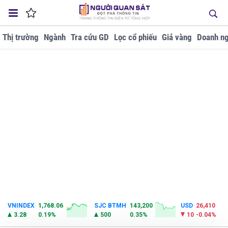
Thị trường
Ngành
Tra cứu GD
Lọc cổ phiếu
Giá vàng
Doanh ng
VNINDEX
1,768.06
SJC BTMH
143,200
USD
26,410
3.28
0.19%
500
0.35%
10
-0.04%