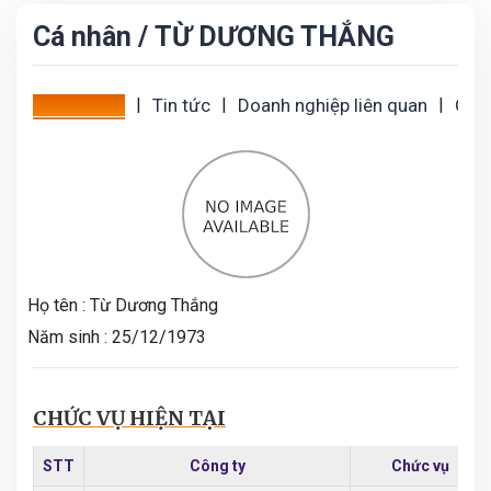
Cá nhân
/ TỪ DƯƠNG THẮNG
Tổng quan
|
Tin tức
|
Doanh nghiệp liên quan
|
Giao
Họ tên :
Từ Dương Thắng
Năm sinh :
25/12/1973
CHỨC VỤ HIỆN TẠI
STT
Công ty
Chức vụ