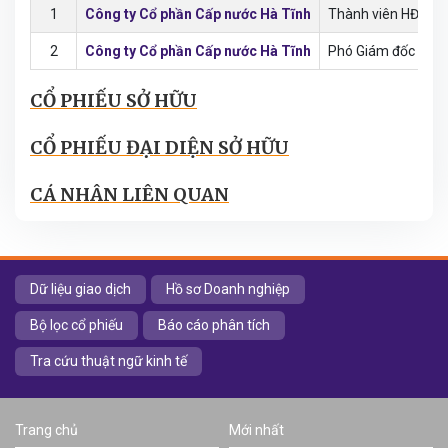
1
Công ty Cổ phần Cấp nước Hà Tĩnh
Thành viên HĐQT
2
Công ty Cổ phần Cấp nước Hà Tĩnh
Phó Giám đốc
CỔ PHIẾU SỞ HỮU
CỔ PHIẾU ĐẠI DIỆN SỞ HỮU
CÁ NHÂN LIÊN QUAN
Dữ liệu giao dịch
Hồ sơ Doanh nghiệp
Bộ lọc cổ phiếu
Báo cáo phân tích
Tra cứu thuật ngữ kinh tế
Trang chủ
Mới nhất