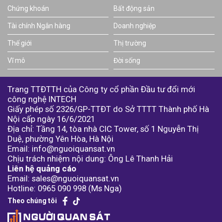
Chứng khoán
Bất động sản
Tài chính Ngân hàng
Doanh nghiệp
Thế giới
Thị trường
Vĩ mô
Đời sống
Trang TTĐTTH của Công ty cổ phần Đầu tư đổi mới
công nghệ INTECH
Giấy phép số 2326/GP-TTĐT do Sở TTTT Thành phố Hà
Nội cấp ngày 16/6/2021
Địa chỉ: Tầng 14, tòa nhà CIC Tower, số 1 Nguyễn Thị
Duệ, phường Yên Hòa, Hà Nội
Email: info@nguoiquansat.vn
Chịu trách nhiệm nội dung: Ông Lê Thanh Hải
Liên hệ quảng cáo
Email: sales@nguoiquansat.vn
Hotline: 0965 090 998 (Ms Nga)
Theo chúng tôi