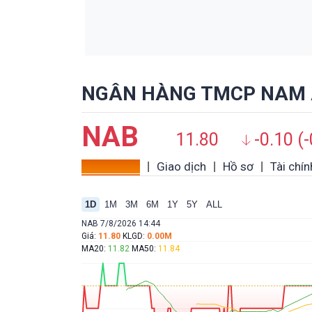
Không ngồi yên 'chịu đòn', Mitsubishi Desti
11:20
CX-5 và loạt đối thủ thêm đau đầu
NGÂN HÀNG TMCP NAM Á
NAB
11.80
-0.10 (
Tổng quan
Giao dịch
Hồ sơ
Tài chín
|
|
|
1D
1M
3M
6M
1Y
5Y
ALL
NAB 7/8/2026 14:44
Giá:
11.80
KLGD:
0.00M
MA20:
11.82
MA50:
11.84