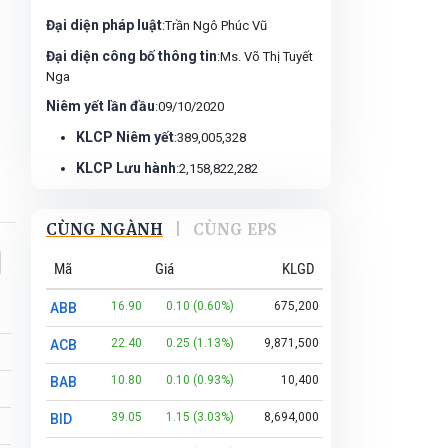
ngoài nước, có năng lực chuyên môn cao.
Đại diện pháp luật
:Trần Ngô Phúc Vũ
Mục tiêu hiện nay của Nam A Bank là phấn
đấu thành một trong những ngân hàng
Đại diện công bố thông tin
:Ms. Võ Thị Tuyết
hiện đại, hàng đầu của Việt Nam trên cơ sở
Nga
phát triển nhanh, vững chắc, an toàn và
Niêm yết lần đầu
:09/10/2020
hiệu quả và không ngừng đóng góp cho sự
KLCP Niêm yết
:389,005,328
phát triển kinh tế chung của xã hội.
KLCP Lưu hành
:2,158,822,282
CÙNG NGÀNH
|
CÙNG EPS
Mã
Giá
KLGD
16.90
0.10 (0.60%)
675,200
ABB
22.40
0.25 (1.13%)
9,871,500
ACB
10.80
0.10 (0.93%)
10,400
BAB
39.05
1.15 (3.03%)
8,694,000
BID