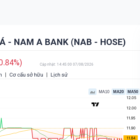
nator phá giá khiến
 - NAM A BANK (NAB - HOSE)
-0.84%)
Cập nhật: 14:45:00 07/08/2026
h
Cơ cấu sở hữu
Lịch sử
|
|
MA10
MA20
MA50