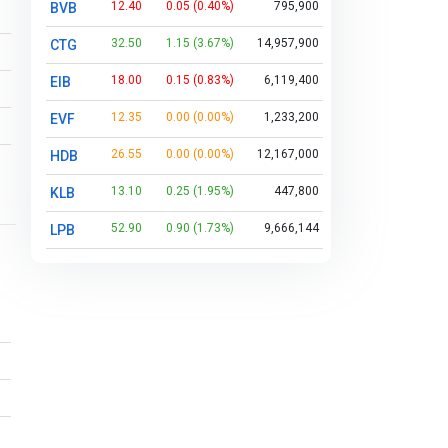
12.40
0.05 (0.40%)
795,900
BVB
32.50
1.15 (3.67%)
14,957,900
CTG
18.00
0.15 (0.83%)
6,119,400
EIB
12.35
0.00 (0.00%)
1,233,200
EVF
26.55
0.00 (0.00%)
12,167,000
HDB
13.10
0.25 (1.95%)
447,800
KLB
52.90
0.90 (1.73%)
9,666,144
LPB
24.15
0.25 (1.05%)
9,472,600
MBB
16.20
0.05 (0.31%)
10,036,900
MSB
11.80
0.10 (0.84%)
1,563,600
NAB
11.20
0.00 (0.00%)
442,200
NVB
10.40
0.05 (0.48%)
1,638,900
OCB