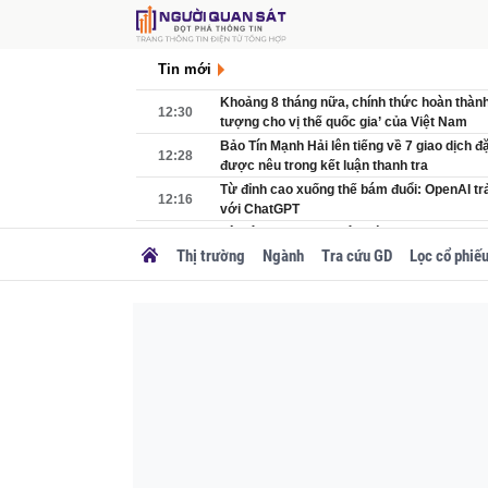
Tin mới
Khoảng 8 tháng nữa, chính thức hoàn thành 
12:30
tượng cho vị thế quốc gia’ của Việt Nam
Bảo Tín Mạnh Hải lên tiếng về 7 giao dịch 
12:28
được nêu trong kết luận thanh tra
Từ đỉnh cao xuống thế bám đuổi: OpenAI trả 
12:16
với ChatGPT
Lộ diện bến xe đầu tiên có tầng hầm 5.000
12:00
sau 1 năm thi công
Thị trường
Ngành
Tra cứu GD
Lọc cổ phiế
Giá nhà nhảy múa theo chip AI, kỹ sư bán d
11:56
giàu: Hàn Quốc đang 'phát sốt' vì AI như th
Ông Phan Đức Hiếu cảnh báo: Đừng để cơ 
11:50
nghiệp biến thành ‘bẫy chính sách’
Trung Nguyên Legend của ông Đặng Lê Nguy
11:45
'cắm cờ' trên nước Mỹ
Giá vàng tuần này (3-8/8): Chuyên gia đồng
11:29
sau tuần bứt phá
Quốc gia châu Á được 'chọn mặt gửi vàng' 
11:27
siêu trung tâm dữ liệu AI