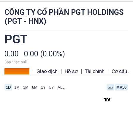
CÔNG TY CỔ PHẦN PGT HOLDINGS
(PGT - HNX)
PGT
0.00
0.00 (0.00%)
Cập nhật: null
Tổng quan
Giao dịch
Hồ sơ
Tài chính
Cơ cấu s
|
|
|
|
1D
1M
3M
6M
1Y
5Y
ALL
MA50