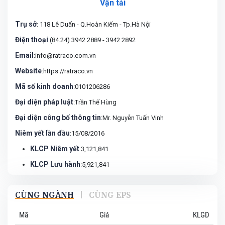
Vận tải
Trụ sở
: 118 Lê Duẩn - Q.Hoàn Kiếm - Tp.Hà Nội
Điện thoại
:(84.24) 3942 2889 - 3942 2892
Email
:info@ratraco.com.vn
Website
:https://ratraco.vn
Mã số kinh doanh
:0101206286
Đại diện pháp luật
:Trần Thế Hùng
Đại diện công bố thông tin
:Mr. Nguyễn Tuấn Vinh
Niêm yết lần đầu
:15/08/2016
KLCP Niêm yết
:3,121,841
KLCP Lưu hành
:5,921,841
CÙNG NGÀNH
|
CÙNG EPS
Mã
Giá
KLGD