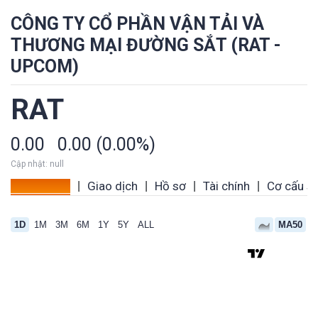
CÔNG TY CỔ PHẦN VẬN TẢI VÀ
THƯƠNG MẠI ĐƯỜNG SẮT (RAT -
UPCOM)
RAT
0.00
0.00 (0.00%)
Cập nhật: null
Tổng quan
Giao dịch
Hồ sơ
Tài chính
Cơ cấu s
|
|
|
|
1D
1M
3M
6M
1Y
5Y
ALL
MA50