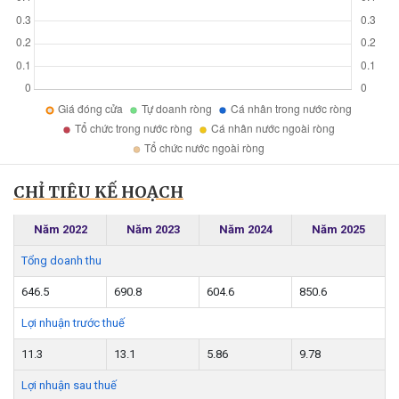
CHỈ TIÊU KẾ HOẠCH
Năm 2022
Năm 2023
Năm 2024
Năm 2025
Tổng doanh thu
646.5
690.8
604.6
850.6
Lợi nhuận trước thuế
11.3
13.1
5.86
9.78
Lợi nhuận sau thuế