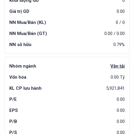
Khối lượng GD
0
Giá trị GD
0.00
NN Mua/Bán (KL)
0
/
0
NN Mua/Bán (GT)
0.00
/
0.00
NN sở hữu
0.79%
Nhóm ngành
Vận tải
Vốn hóa
0.00 Tỷ
KL CP lưu hành
5,921,841
P/E
0.00
EPS
0.00
P/B
0.00
P/S
0.00