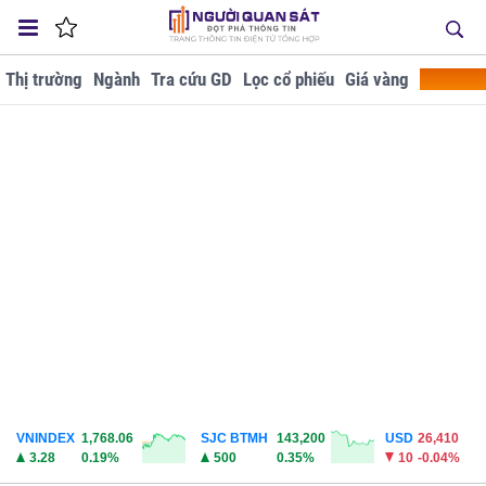
Thị trường
Ngành
Tra cứu GD
Lọc cổ phiếu
Giá vàng
Doanh ng
VNINDEX
1,768.06
SJC BTMH
143,200
USD
26,410
3.28
0.19%
500
0.35%
10
-0.04%