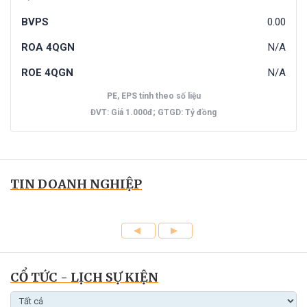
BVPS
0.00
ROA 4QGN
N/A
ROE 4QGN
N/A
PE, EPS tính theo số liệu
ĐVT: Giá 1.000đ; GTGD: Tỷ đồng
TIN DOANH NGHIỆP
CỔ TỨC - LỊCH SỰ KIỆN