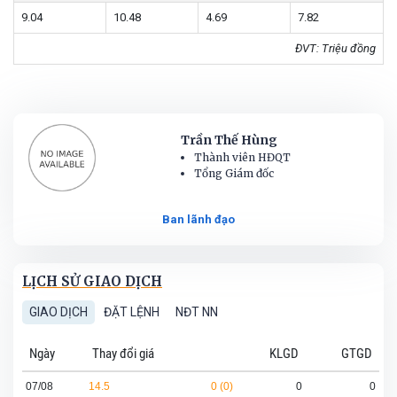
9.04
10.48
4.69
7.82
ĐVT: Triệu đồng
Trần Thế Hùng
Thành viên HĐQT
Tổng Giám đốc
Ban lãnh đạo
LỊCH SỬ GIAO DỊCH
GIAO DỊCH
ĐẶT LỆNH
NĐT NN
Ngày
Thay đổi giá
KLGD
GTGD
07/08
14.5
0 (0)
0
0