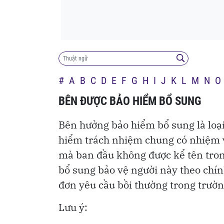
Khu nhà vườn quy mô lớn giữa núi rừng c
22:00
Nhà gỗ truyền thống, biệt thự hiện đại cùn
trả giá 3 tỷ đồng cũng không bá...
#
A
B
C
D
E
F
G
H
I
J
K
L
M
N
O
BÊN ĐƯỢC BẢO HIỂM BỔ SUNG
Bên hưởng bảo hiểm bổ sung là loại
hiểm trách nhiệm chung có nhiệm 
mà ban đầu không được kể tên tro
bổ sung bảo vệ người này theo chí
đơn yêu cầu bồi thường trong trườn
Lưu ý: