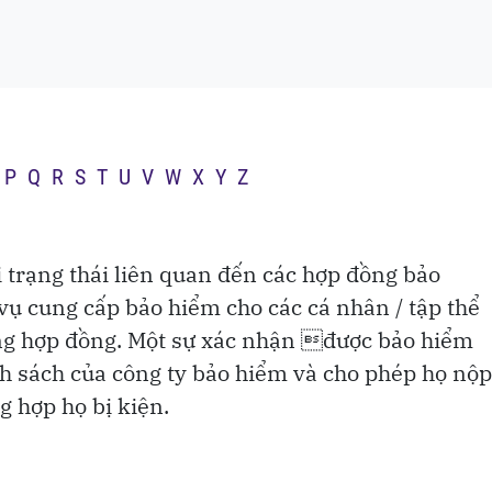
ủa Huấn Hoa Hồng:
g khối gỗ từng được
P
Q
R
S
T
U
V
W
X
Y
Z
 trạng thái liên quan đến các hợp đồng bảo
vụ cung cấp bảo hiểm cho các cá nhân / tập thể
ng hợp đồng. Một sự xác nhận được bảo hiểm
nh sách của công ty bảo hiểm và cho phép họ nộp
g hợp họ bị kiện.