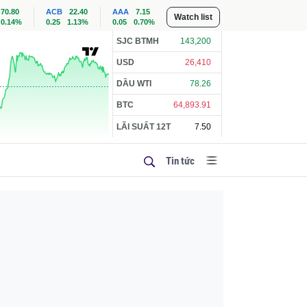
70.80
ACB
22.40
AAA
7.15
Watch list
0.14%
0.25
1.13%
0.05
0.70%
SJC BTMH
143,200
USD
26,410
DẦU WTI
78.26
BTC
64,893.91
LÃI SUẤT 12T
7.50
Tin tức