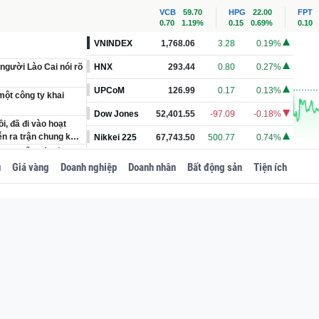
VCB
59.70
HPG
22.00
FPT
0.70
1.19%
0.15
0.69%
0.10
VNINDEX
1,768.06
3.28
0.19%
 người Lào Cai nói rõ
HNX
293.44
0.80
0.27%
UPCoM
126.99
0.17
0.13%
một công ty khai
Dow Jones
52,401.55
-97.09
-0.18%
, đã đi vào hoạt
ễn ra trận chung kết
Nikkei 225
67,743.50
500.77
0.74%
600 'mẫu đá cổ'
u
Giá vàng
Doanh nghiệp
Doanh nhân
Bất động sản
Tiện ích
n, Văn viết vỏn vẹn
vào cuộc và tuyên bố
hất miền Bắc có
ầng dưới lòng đất
khai trừ khỏi Đảng,
hành ủy sinh năm
.000 đồng cùng Huy
ụng từ khi nào?