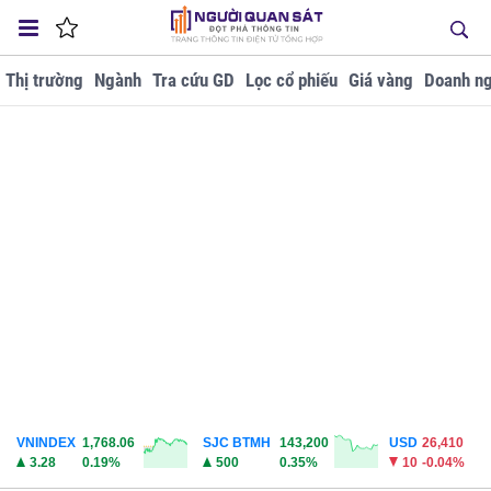
Thị trường
Ngành
Tra cứu GD
Lọc cổ phiếu
Giá vàng
Doanh ng
VNINDEX
1,768.06
SJC BTMH
143,200
USD
26,410
3.28
0.19%
500
0.35%
10
-0.04%