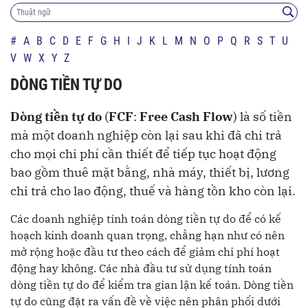
#
A
B
C
D
E
F
G
H
I
J
K
L
M
N
O
P
Q
R
S
T
U
V
W
X
Y
Z
DÒNG TIỀN TỰ DO
Dòng tiền tự do
(
FCF
:
Free Cash Flow
) là số tiền
mà một doanh nghiệp còn lại sau khi đã chi trả
cho mọi chi phí cần thiết để tiếp tục hoạt động
bao gồm thuê mặt bằng, nhà máy, thiết bị, lương
chi trả cho lao động, thuế và hàng tồn kho còn lại.
Các doanh nghiệp tính toán dòng tiền tự do để có kế
hoạch kinh doanh quan trọng, chẳng hạn như có nên
mở rộng hoặc đầu tư theo cách để giảm chi phí hoạt
động hay không. Các nhà đầu tư sử dụng tính toán
dòng tiền tự do để kiểm tra gian lận kế toán. Dòng tiền
tự do cũng đặt ra vấn đề về việc nên phân phối dưới