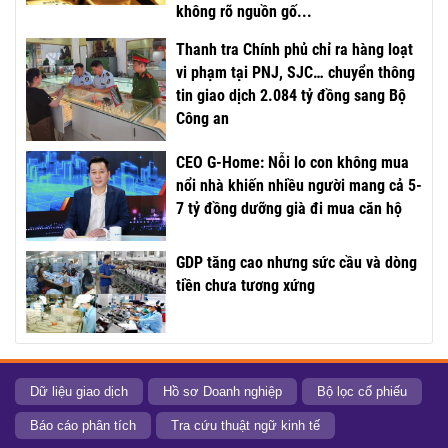
không rõ nguồn gố...
Thanh tra Chính phủ chỉ ra hàng loạt
vi phạm tại PNJ, SJC… chuyển thông
tin giao dịch 2.084 tỷ đồng sang Bộ
Công an
CEO G-Home: Nỗi lo con không mua
nổi nhà khiến nhiều người mang cả 5-
7 tỷ đồng dưỡng già đi mua căn hộ
GDP tăng cao nhưng sức cầu và dòng
tiền chưa tương xứng
Dữ liệu giao dịch
Hồ sơ Doanh nghiệp
Bộ lọc cổ phiếu
Báo cáo phân tích
Tra cứu thuật ngữ kinh tế