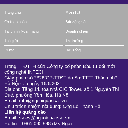
Trang chủ
Mới nhất
Chứng khoán
Bất động sản
Tài chính Ngân hàng
Doanh nghiệp
Thế giới
Thị trường
Vĩ mô
Đời sống
Trang TTĐTTH của Công ty cổ phần Đầu tư đổi mới
công nghệ INTECH
Giấy phép số 2326/GP-TTĐT do Sở TTTT Thành phố
Hà Nội cấp ngày 16/6/2021
Địa chỉ: Tầng 14, tòa nhà CIC Tower, số 1 Nguyễn Thị
Duệ, phường Yên Hòa, Hà Nội
Email: info@nguoiquansat.vn
Chịu trách nhiệm nội dung: Ông Lê Thanh Hải
Liên hệ quảng cáo
Email: sales@nguoiquansat.vn
Hotline: 0965 090 998 (Ms Nga)