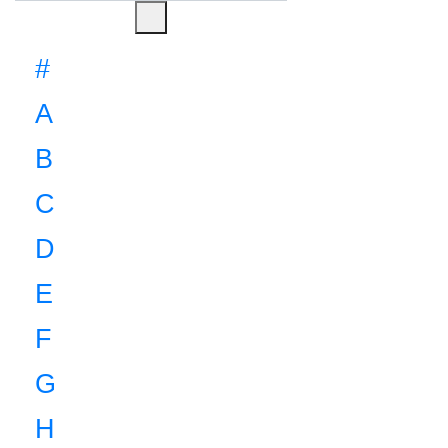
#
A
B
C
D
E
F
G
H