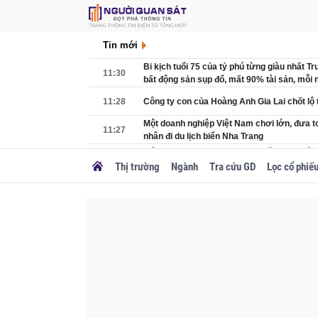
Tin mới
Bi kịch tuổi 75 của tỷ phú từng giàu nhất T
11:30
bất động sản sụp đổ, mất 90% tài sản, mỗi n
đồng tiền lãi
11:28
Công ty con của Hoàng Anh Gia Lai chốt lộ 
Một doanh nghiệp Việt Nam chơi lớn, đưa t
11:27
nhân đi du lịch biển Nha Trang
Một quốc gia chủ chốt BRICS đặt cược vào
11:24
chuẩn bị bước đi chưa từng có
Thị trường
Ngành
Tra cứu GD
Lọc cổ phiế
Chính phủ đề xuất hơn 288 nghìn tỷ làm đư
11:19
Vùng Thủ đô qua 7 địa phương
Quảng Ngãi thông tin mới nhất về dự án 10
11:16
(HPG): Nhấn mạnh vai trò đặc biệt
Đề xuất điều chỉnh chủ trương đầu tư tuyế
11:09
- Hà Nội - Hải Phòng, vốn tăng hơn 86.000 t
11:06
Sau chia cổ tức, SeABank tiếp tục có động 
Giáo sư cơ học hàng đầu rời Mỹ chọn về n
10:56
hơn 30 năm, gia nhập trường đại học tư nh