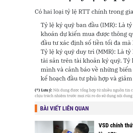
Có hai loại tỷ lệ RTT chính trong gi
Tỷ lệ ký quỹ ban đầu (IMR): Là tỷ l
khoán dự kiến mua được thông qu
đầu tư xác định số tiền tối đa mà
Tỷ lệ ký quỹ duy trì (MMR): Là tỷ l
tài sản trên tài khoản ký quỹ. Tỷ
mình và cảnh báo về những biến đ
kế hoạch đầu tư phù hợp và giảm t
(*) Lưu ý:
Nội dung được tổng hợp từ nhiều nguồn tin cậ
chịu trách nhiệm trước mọi rủi ro do sử dụng nội dung
BÀI VIẾT LIÊN QUAN
VSD chính thức