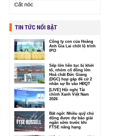
Cất nóc
TIN TỨC NỔI BẬT
Công ty con của Hoàng
Anh Gia Lai chốt lộ trình
IPO
Sếp lớn liên tục bị khởi
tố, nhóm cổ đông lớn
Hoá chất Đức Giang
(DGC) họp gấp đề cử 2
nhân sự 8x vào HĐQT
[LIVE] Hội nghị Tài
chính Xanh Việt Nam
2026
Bất ngờ: Nhiều quỹ chủ
động được dự báo giải
ngân sớm trước khi
FTSE nâng hạng