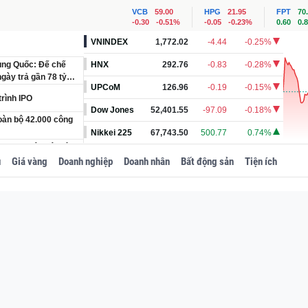
VCB
59.00
HPG
21.95
FPT
70
-0.30
-0.51%
-0.05
-0.23%
0.60
0.
VNINDEX
1,772.02
-4.44
-0.25%
rung Quốc: Đế chế
HNX
292.76
-0.83
-0.28%
gày trả gần 78 tỷ
UPCoM
126.96
-0.19
-0.15%
trình IPO
Dow Jones
52,401.55
-97.09
-0.18%
oàn bộ 42.000 công
Nikkei 225
67,743.50
500.77
0.74%
 đồng Nhân dân tệ,
u
Giá vàng
Doanh nghiệp
Doanh nhân
Bất động sản
Tiện ích
ờng Vành đai 5 -
.000 tỷ của Hòa Phát
n đường sắt Lào Cai
ỷ
thái mới về vốn
ước cống hiến sau
ân mới nổi