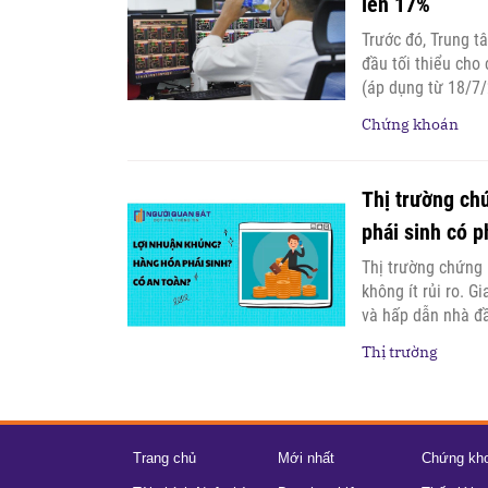
lên 17%
Trước đó, Trung t
đầu tối thiểu cho
(áp dụng từ 18/7/
Chứng khoán
Thị trường ch
phái sinh có p
Thị trường chứng 
không ít rủi ro. G
và hấp dẫn nhà đ
Thị trường
Trang chủ
Mới nhất
Chứng kh