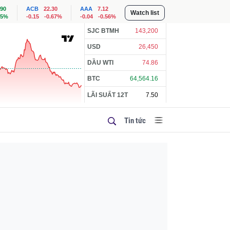
.90
ACB
22.30
AAA
7.12
Watch list
85%
-0.15
-0.67%
-0.04
-0.56%
SJC BTMH
143,200
USD
26,450
DẦU WTI
74.86
BTC
64,564.16
LÃI SUẤT 12T
7.50
Tin tức