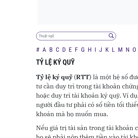
Có nên trồng cây xoài trước nhà không? Gợi 
10:55
gia chủ đón vận may, tài lộc đầy nhà
#
A
B
C
D
E
F
G
H
I
J
K
L
M
N
O
TỶ LỆ KÝ QUỸ
Tỷ lệ ký quỹ
(
RTT
) là một hệ số đư
tư cần duy trì trong tài khoản chứ
hoặc duy trì tài khoản ký quỹ. Ví dụ
người đầu tư phải có số tiền tối th
khoán mà họ muốn mua.
Nếu giá trị tài sản trong tài khoản
họ sẽ phải nộp thêm tiền vào tài k