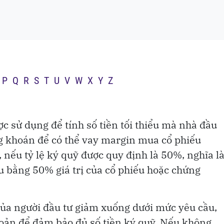
ý vị trí trồng giúp
P
Q
R
S
T
U
V
W
X
Y
Z
ợc sử dụng để tính số tiền tối thiểu mà nhà đầu
ng khoán để có thể vay margin mua cổ phiếu
, nếu tỷ lệ ký quỹ được quy định là 50%, nghĩa l
iểu bằng 50% giá trị của cổ phiếu hoặc chứng
 của người đầu tư giảm xuống dưới mức yêu cầu,
hoản để đảm bảo đủ số tiền ký quỹ. Nếu không