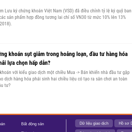
âm Lưu ký chứng khoán Việt Nam (VSD) đã điều chỉnh tỷ lệ ký quỹ ban
 các sản phẩm hợp đồng tương lai chỉ số VN30 từ mức 10% lên 13%
2018).
ứng khoán sụt giảm trong hoảng loạn, đầu tư hàng hóa
hải lựa chọn hấp dẫn?
khoán với kiểu giao dịch một chiều Mua -> Bán khiến nhà đầu tư gặp
iao dịch hàng hóa phái sinh hai chiều liệu có tạo ra sân chơi an toàn
ầu tư?
Dữ liệu giao dịch
Hồ sơ 
oán
Bất động sản