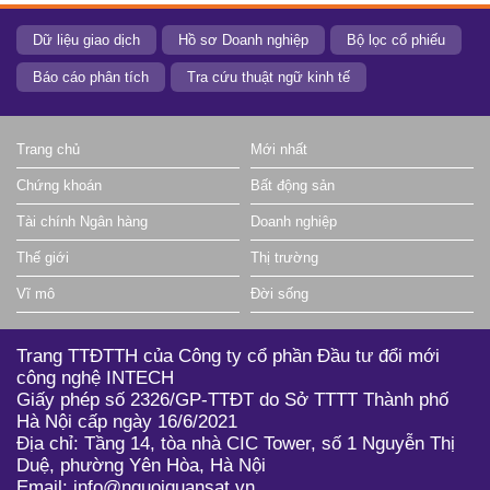
Dữ liệu giao dịch
Hồ sơ Doanh nghiệp
Bộ lọc cổ phiếu
Báo cáo phân tích
Tra cứu thuật ngữ kinh tế
Trang chủ
Mới nhất
Chứng khoán
Bất động sản
Tài chính Ngân hàng
Doanh nghiệp
Thế giới
Thị trường
Vĩ mô
Đời sống
Trang TTĐTTH của Công ty cổ phần Đầu tư đổi mới
công nghệ INTECH
Giấy phép số 2326/GP-TTĐT do Sở TTTT Thành phố
Hà Nội cấp ngày 16/6/2021
Địa chỉ: Tầng 14, tòa nhà CIC Tower, số 1 Nguyễn Thị
Duệ, phường Yên Hòa, Hà Nội
Email: info@nguoiquansat.vn