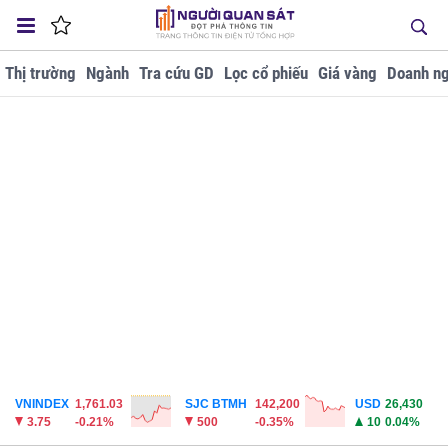
Thị trường
Ngành
Tra cứu GD
Lọc cổ phiếu
Giá vàng
Doanh ng
VNINDEX
1,761.03
SJC BTMH
142,200
USD
26,430
3.75
-0.21%
500
-0.35%
10
0.04%