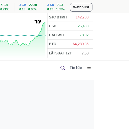
71.20
ACB
22.30
AAA
7.23
Watch list
0.71%
0.15
0.68%
0.13
1.83%
SJC BTMH
142,200
USD
26,430
DẦU WTI
78.02
BTC
64,289.35
LÃI SUẤT 12T
7.50
Tin tức