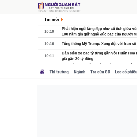
Tin mới
Phát hiện ngôi làng đẹp như cổ tích giữa vù
10:19
100 năm gìn giữ nghề đúc bạc của người 
10:16
Tổng thống Mỹ Trump: Xung đột với Iran sẽ
Dàn siêu xe bạc tỷ từng gắn với Huấn Hoa H
10:11
giá gần 20 tỷ đồng
Đại biểu Quốc hội: Không để doanh nghiệp 
10:09
nhưng lại phải tiếp nhiều đoàn kiểm tra
Thị trường
Ngành
Tra cứu GD
Lọc cổ phiế
Cổ phiếu doanh nghiệp Nhà nước 'dậy sóng
10:07
mới của Phó Thủ tướng
Nóng: Phát hiện thêm 500 triệu m3 khí tại m
10:06
Nam
Tuyến cao tốc gần 44.000 tỷ băng qua 2 co
10:05
dọc tỉnh lớn thứ 2 Việt Nam đón tin vui lớn
Nội bộ Fed chia rẽ, thành viên FOMC kêu gọi
10:05
tháng 9
Tỷ giá hôm nay 7/8: Tỷ giá trung tâm tăng 
09:53
tuần