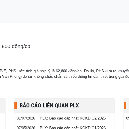
biệt của bà Trương
g
2,800 đồng/cp
/E, PHS ước tính giá hợp lý là 62,800 đồng/cp. Do đó, PHS đưa ra khuyến
ân Phong) do sự không chắc chắn và thiếu thông tin cần thiết trong giai đo
BÁO CÁO LIÊN QUAN PLX
31/07/2026
PLX: Báo cáo cập nhật KQKD Q2/2026
0
07/05/2026
PLX: Báo cáo cập nhật KQKD Q1/2026