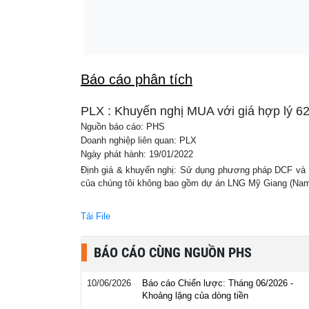
Từng xin giữ lại cho con cháu, tài sản đặc 
09:51
Mỹ Lan nay được rao bán với giá 25 tỷ đồn
Báo cáo phân tích
PLX : Khuyến nghị MUA với giá hợp lý 6
Nguồn báo cáo: PHS
Doanh nghiệp liên quan: PLX
Ngày phát hành: 19/01/2022
Định giá & khuyến nghị: Sử dụng phương pháp DCF và P
của chúng tôi không bao gồm dự án LNG Mỹ Giang (Nam V
Tải File
BÁO CÁO CÙNG NGUỒN PHS
10/06/2026
Báo cáo Chiến lược: Tháng 06/2026 -
Khoảng lặng của dòng tiền