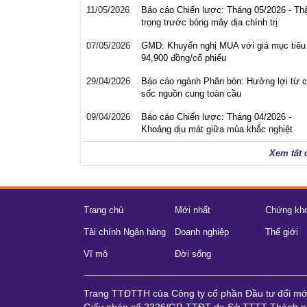
11/05/2026
Báo cáo Chiến lược: Tháng 05/2026 - Th
trọng trước bóng mây dịa chính trị
07/05/2026
GMD: Khuyến nghị MUA với giá mục tiêu
94,900 đồng/cổ phiếu
29/04/2026
Báo cáo ngành Phân bón: Hưởng lợi từ 
sốc nguồn cung toàn cầu
09/04/2026
Báo cáo Chiến lược: Tháng 04/2026 -
Khoảng dịu mát giữa mùa khắc nghiệt
Xem tất 
Trang chủ
Mới nhất
Chứng kh
Tài chính Ngân hàng
Doanh nghiệp
Thế giới
Vĩ mô
Đời sống
Trang TTĐTTH của Công ty cổ phần Đầu tư đổi m