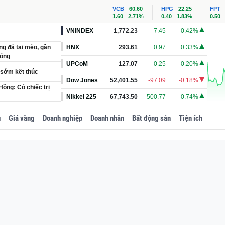
VCB
60.60
HPG
22.25
FPT
1.60
2.71%
0.40
1.83%
0.50
VNINDEX
1,772.23
7.45
0.42%
ng đá tai mèo, gần
HNX
293.61
0.97
0.33%
Mông
UPCoM
127.07
0.25
0.20%
 sớm kết thúc
Dow Jones
52,401.55
-97.09
-0.18%
ồng: Có chiếc trị
Nikkei 225
67,743.50
500.77
0.74%
bỏ được 1 giấy phép
u
Giá vàng
Doanh nghiệp
Doanh nhân
Bất động sản
Tiện ích
' sau quyết định
ỏ ngoài khơi Việt
n đèo hiểm trở chạy
 nâng lãi suất từ
125 đồng chỉ sau một