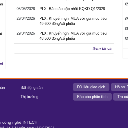
ận
0
05/05/2026
PLX: Báo cáo cập nhật KQKD Q1/2026
29/04/2026
PLX: Khuyến nghị MUA với giá mục tiêu
0
49,600 đồng/cổ phiếu
0
29/04/2026
PLX: Khuyến nghị MUA với giá mục tiêu
cú
48,500 đồng/cổ phiếu
0
Xem tất cả
cả
Dữ liệu giao dịch
Hồ sơ 
oán
Bất động sản
Thị trường
Báo cáo phân tích
Tra cứ
ới công nghệ INTECH