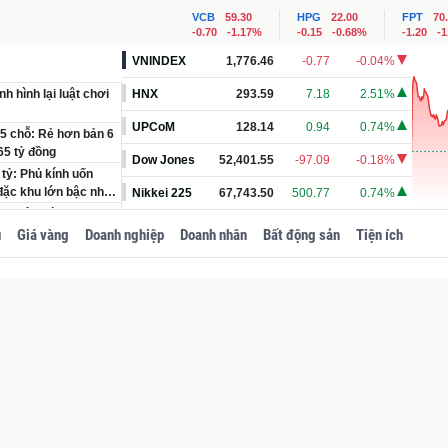
VCB
59.30
HPG
22.00
FPT
70
-0.70
-1.17%
-0.15
-0.68%
-1.20
-
VNINDEX
1,776.46
-0.77
-0.04%
h hình lại luật chơi
HNX
293.59
7.18
2.51%
UPCoM
128.14
0.94
0.74%
5 chỗ: Rẻ hơn bản 6
65 tỷ đồng
Dow Jones
52,401.55
-97.09
-0.18%
tỷ: Phủ kính uốn
 đặc khu lớn bậc nhất
Nikkei 225
67,743.50
500.77
0.74%
i nguyên Bí thư Đảng
hực và Vật tư tỉnh
u
Giá vàng
Doanh nghiệp
Doanh nhân
Bất động sản
Tiện ích
hận hỗ trợ 936.000
n hưởng và áp dụng
không có thời gian
n tưới càng dễ sống
ỗ tầm cỡ quốc tế:
úc tái hiện cội nguồn
ệt Nam chỉ khai thác
ột công trình hướng
ừ cây tre Việt Nam