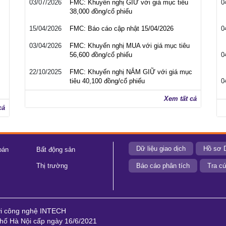
03/07/2026
FMC: Khuyến nghị GIỮ với giá mục tiêu
0
38,000 đồng/cổ phiếu
15/04/2026
FMC: Báo cáo cập nhật 15/04/2026
0
03/04/2026
FMC: Khuyến nghị MUA với giá mục tiêu
56,600 đồng/cổ phiếu
0
22/10/2025
FMC: Khuyến nghị NẮM GIỮ với giá mục
tiêu 40,100 đồng/cổ phiếu
0
Xem tất cả
cả
Dữ liệu giao dịch
Hồ sơ 
oán
Bất động sản
Thị trường
Báo cáo phân tích
Tra cứ
ới công nghệ INTECH
ố Hà Nội cấp ngày 16/6/2021