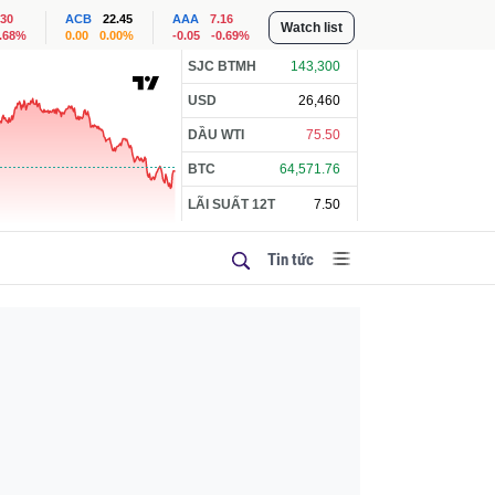
.30
ACB
22.45
AAA
7.16
Watch list
1.68%
0.00
0.00%
-0.05
-0.69%
SJC BTMH
143,300
USD
26,460
DẦU WTI
75.50
BTC
64,571.76
LÃI SUẤT 12T
7.50
Tin tức