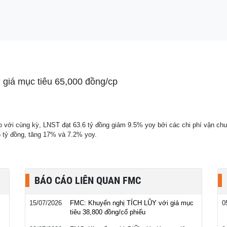
.800 tỷ, tạo tuyến
c
iá mục tiêu 65,000 đồng/cp
 với cùng kỳ, LNST đạt 63.6 tỷ đồng giảm 9.5% yoy bởi các chi phí vận chuy
5 tỷ đồng, tăng 17% và 7.2% yoy.
BÁO CÁO LIÊN QUAN FMC
15/07/2026
FMC: Khuyến nghị TÍCH LŨY với giá mục
0
tiêu 38,800 đồng/cổ phiếu