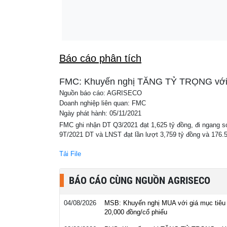
Việt Nam bắt đầu triển khai hầm xuyên núi 5
00:09
giao thông ngắn nhất kết nối 2 tỉnh miền Bắ
Báo cáo phân tích
FMC: Khuyến nghị TĂNG TỶ TRỌNG với g
Nguồn báo cáo: AGRISECO
Doanh nghiệp liên quan: FMC
Ngày phát hành: 05/11/2021
FMC ghi nhận DT Q3/2021 đạt 1,625 tỷ đồng, đi ngang so
9T/2021 DT và LNST đạt lần lượt 3,759 tỷ đồng và 176.
Tải File
BÁO CÁO CÙNG NGUỒN AGRISECO
04/08/2026
MSB: Khuyến nghị MUA với giá mục tiêu
20,000 đồng/cổ phiếu