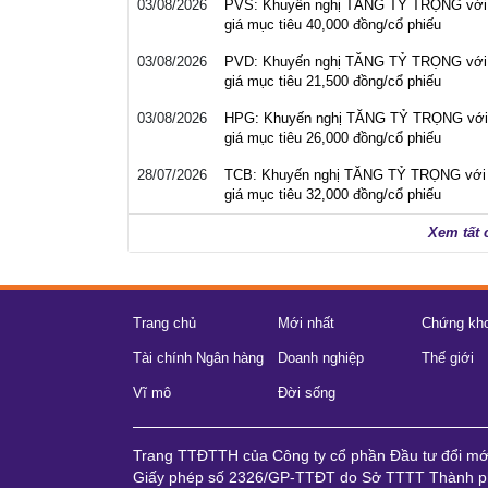
03/08/2026
PVS: Khuyến nghị TĂNG TỶ TRỌNG với
giá mục tiêu 40,000 đồng/cổ phiếu
03/08/2026
PVD: Khuyến nghị TĂNG TỶ TRỌNG với
giá mục tiêu 21,500 đồng/cổ phiếu
03/08/2026
HPG: Khuyến nghị TĂNG TỶ TRỌNG với
giá mục tiêu 26,000 đồng/cổ phiếu
28/07/2026
TCB: Khuyến nghị TĂNG TỶ TRỌNG với
giá mục tiêu 32,000 đồng/cổ phiếu
Xem tất 
Trang chủ
Mới nhất
Chứng kh
Tài chính Ngân hàng
Doanh nghiệp
Thế giới
Vĩ mô
Đời sống
Trang TTĐTTH của Công ty cổ phần Đầu tư đổi m
Giấy phép số 2326/GP-TTĐT do Sở TTTT Thành ph