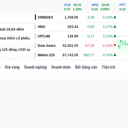
VCB
59.70
HPG
22.00
FPT
0.70
1.19%
0.15
0.69%
0.10
VNINDEX
1,768.06
3.28
0.19%
HNX
293.44
0.80
0.27%
nhất 28,84 điểm
UPCoM
126.99
0.17
0.13%
 mua thêm cổ phiếu
Dow Jones
52,401.55
-97.09
-0.18%
ng 125 đồng, USD tự
Nikkei 225
67,743.50
500.77
0.74%
àn khác’ trong lĩnh
u
Giá vàng
Doanh nghiệp
Doanh nhân
Bất động sản
Tiện ích
00kg được giấu trong
u kết luận Thanh tra
ng viết về lãnh tụ,
m lạc' khi vay vốn
cần đáp ứng 5 điều
ì?